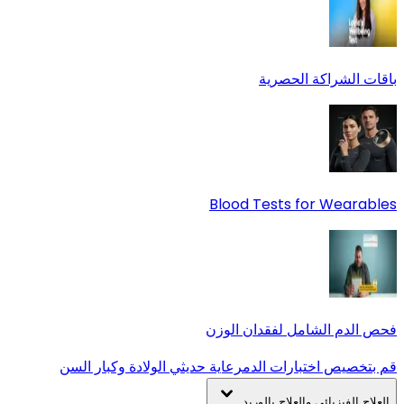
باقات الشراكة الحصرية
Blood Tests for Wearables
فحص الدم الشامل لفقدان الوزن
قم بتخصيص اختبارات الدم
رعاية حديثي الولادة وكبار السن
العلاج الفيزيائي والعلاج بالوريد