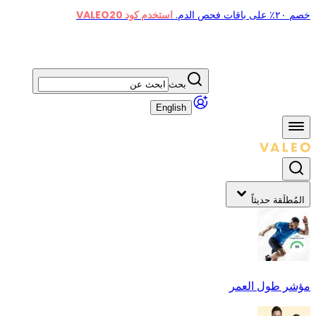
خصم ٢٠٪ على باقات فحص الدم.
استخدم كود VALEO20
بحث
English
المُطلَقة حديثاً
مؤشر طول العمر