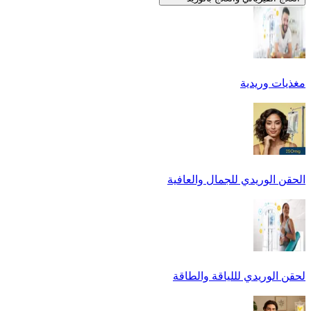
مغذيات وريدية
الحقن الوريدي للجمال والعافية
لحقن الوريدي لللياقة والطاقة