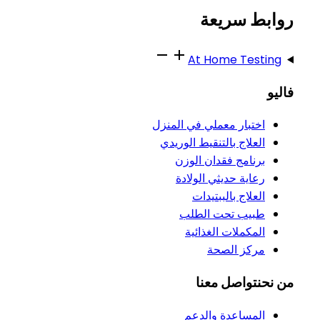
روابط سريعة
At Home Testing
فاليو
اختبار معملي في المنزل
العلاج بالتنقيط الوريدي
برنامج فقدان الوزن
رعاية حديثي الولادة
العلاج بالببتيدات
طبيب تحت الطلب
المكملات الغذائية
مركز الصحة
من نحن
تواصل معنا
المساعدة والدعم