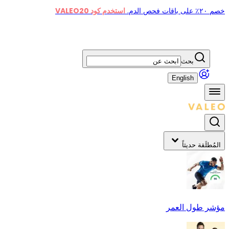
خصم ٢٠٪ على باقات فحص الدم.
استخدم كود VALEO20
بحث
English
المُطلَقة حديثاً
مؤشر طول العمر