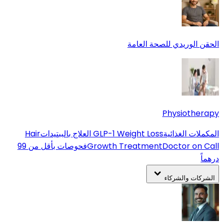
الحقن الوريدي للصحة العامة
Physiotherapy
المكملات الغذائية
GLP-1 Weight Loss
العلاج بالببتيدات
Hair
Doctor on Call
Growth Treatment
فحوصات بأقل من 99
درهماً
الشركات والشركاء