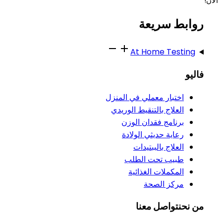
الآن!
روابط سريعة
At Home Testing
فاليو
اختبار معملي في المنزل
العلاج بالتنقيط الوريدي
برنامج فقدان الوزن
رعاية حديثي الولادة
العلاج بالببتيدات
طبيب تحت الطلب
المكملات الغذائية
مركز الصحة
من نحن
تواصل معنا