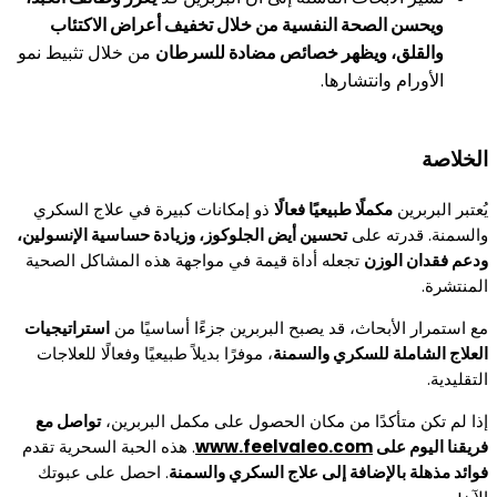
ويحسن الصحة النفسية من خلال تخفيف أعراض الاكتئاب
والقلق، ويظهر خصائص مضادة للسرطان
من خلال تثبيط نمو
الأورام وانتشارها.
الخلاصة
يُعتبر البربرين
مكملًا طبيعيًا فعالًا
ذو إمكانات كبيرة في علاج السكري
والسمنة. قدرته على
تحسين أيض الجلوكوز، وزيادة حساسية الإنسولين،
ودعم فقدان الوزن
تجعله أداة قيمة في مواجهة هذه المشاكل الصحية
المنتشرة.
مع استمرار الأبحاث، قد يصبح البربرين جزءًا أساسيًا من
استراتيجيات
العلاج الشاملة للسكري والسمنة
، موفرًا بديلاً طبيعيًا وفعالًا للعلاجات
التقليدية.
إذا لم تكن متأكدًا من مكان الحصول على مكمل البربرين،
تواصل مع
فريقنا اليوم على
www.feelvaleo.com
. هذه الحبة السحرية تقدم
فوائد مذهلة بالإضافة إلى علاج السكري والسمنة
. احصل على عبوتك