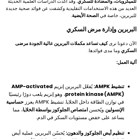
للميكروبات، والمضادة للسكري
. وقد أكدت الدراسات العلمية الحديثة
العديد من هذه الاستخدامات التقليدية وكشفت عن فوائد صحية جديدة
للبربرين، خاصة في
الصحة الأيضية
.
البربرين وإدارة مرض السكري
الآن دعونا نرى
كيف تساعد مكملات البربرين عالية الجودة مرضى
السكري
وما مدى فوائدها.
آلية العمل:
تنشيط AMPK:
يُفعّل البربرين إنزيم
AMP-activated
protein kinase (AMPK)
، وهو إنزيم يلعب دورًا رئيسيًا
في توازن الطاقة داخل الخلايا. تنشيط AMPK يعزز
حساسية
الإنسولين
ويُحسن
امتصاص الجلوكوز بواسطة الخلايا
، مما
يساعد على خفض مستويات السكر في الدم.
تنظيم أيض الجلوكوز والدهون:
يُحسّن البربرين عملية أيض