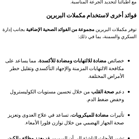
مع أطبائنا لتحديد الجرعة المناسبة.
فوائد أخرى لاستخدام مكملات البربرين
توفر مكملات البربرين
مجموعة من الفوائد الصحية الإضافية
بجانب إدارة
السكري والسمنة، بما في ذلك:
خصائص
مضادة للالتهابات ومضادة للأكسدة
، مما يساعد على
مكافحة الالتهابات المزمنة والإجهاد التأكسدي وتقليل خطر
الأمراض المختلفة.
دعم
صحة القلب
من خلال تحسين مستويات الكوليسترول
وخفض ضغط الدم.
تأثيرات
مضادة للميكروبات
، تساعد في علاج العدوى وتعزيز
صحة الجهاز الهضمي من خلال توازن فلورا الأمعاء.
تشير الأبحاث الناشئة إلى أن البربرين قد
يعزز وظائف الكبد،