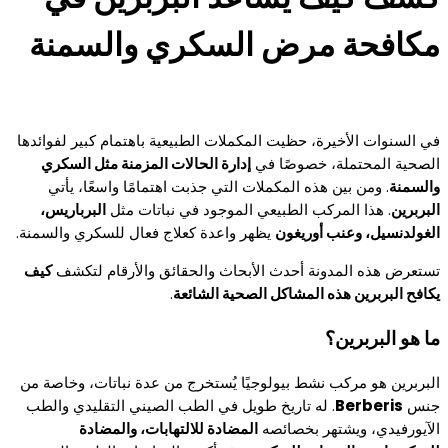
مكافحة مرض السكري والسمنة
في السنوات الأخيرة، حظيت المكملات الطبيعية باهتمام كبير لفوائدها
الصحية المحتملة، خصوصًا في
إدارة الحالات المزمنة مثل السكري
والسمنة
. ومن بين هذه المكملات التي جذبت اهتمامًا واسعًا، يأتي
البربرين
. هذا المركب الطبيعي الموجود في نباتات مثل
البرباريس،
الغولدنسيل، وعنب أوريغون
يظهر واعدة كعلاج فعال للسكري والسمنة.
تستعرض هذه المدونة أحدث الأبحاث والحقائق والأرقام لتكشف
كيف
يكافح البربرين هذه المشاكل الصحية الشائعة
.
ما هو البربرين؟
البربرين هو مركب نشط بيولوجيًا يُستخرج من عدة نباتات، وخاصة من
جنس
Berberis
. له تاريخ طويل في الطب الصيني التقليدي والطب
الآيورفيدي، ويشتهر بخصائصه
المضادة للالتهابات، والمضادة