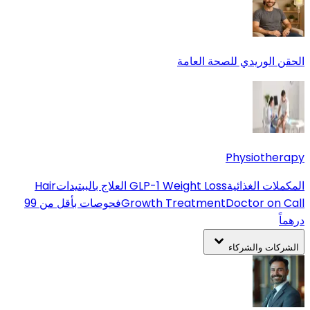
الحقن الوريدي للصحة العامة
Physiotherapy
المكملات الغذائية
GLP-1 Weight Loss
العلاج بالببتيدات
Hair
Doctor on Call
Growth Treatment
فحوصات بأقل من 99
درهماً
الشركات والشركاء