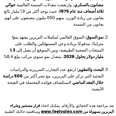
مصابون بالسكري
، وارتفعت معدلات السمنة العالمية
حوالي
ثلاثة أضعاف منذ عام 1975
، حيث يوجد أكثر من 1.9 مليار بالغ
يعانون من زيادة الوزن، منهم 650 مليون مصنفون على أنهم
يعانون من السمنة.
نمو السوق:
السوق العالمي لمكملات البربرين يشهد نموًا
متزايدًا، مدفوعًا بزيادة وعي المستهلكين والطلب على
المنتجات الصحية الطبيعية، ومن المتوقع أن يصل إلى
1.3
مليار دولار بحلول 2026
، بمعدل نمو سنوي مركب يبلغ 8.4%.
البحث والتطوير:
ارتفع عدد التجارب السريرية والدراسات
البحثية التي تركز على البربرين، مع نشر أكثر من
500 دراسة
خلال العقد الماضي
لاستكشاف فوائده المحتملة في الصحة
الأيضية.
بعد مراجعة هذه الحقائق والأرقام، يمكنك اتخاذ
قرار مستنير وشراء
البربرين بسهولة من
www.feelvaleo.com
ومناقشة حالتك الطبية