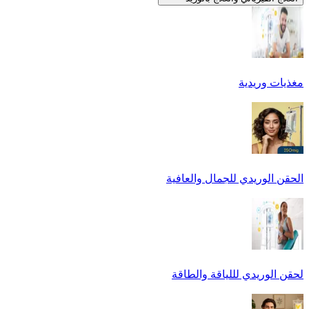
مغذيات وريدية
الحقن الوريدي للجمال والعافية
لحقن الوريدي لللياقة والطاقة