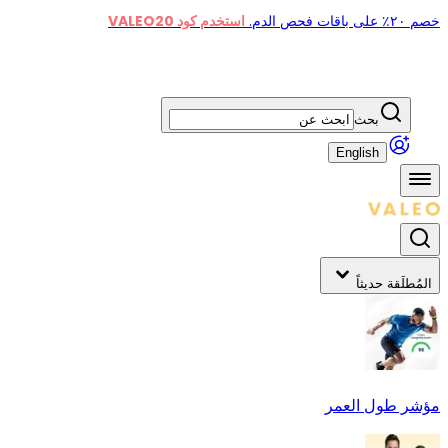
خصم ٢٠٪ على باقات فحص الدم.
استخدم كود VALEO20
بحث
English
المُطلَقة حديثاً
مؤشر طول العمر