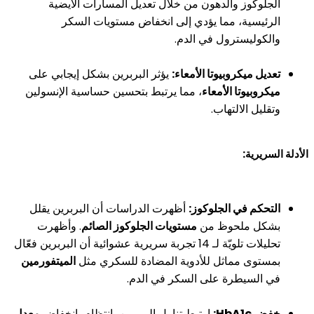
الجلوكوز والدهون من خلال تعديل المسارات الأيضية
الرئيسية، مما يؤدي إلى انخفاض مستويات السكر
والكوليسترول في الدم.
تعديل ميكروبيوتا الأمعاء:
يؤثر البربرين بشكل إيجابي على
ميكروبيوتا الأمعاء
، مما يرتبط بتحسين حساسية الإنسولين
وتقليل الالتهاب.
الأدلة السريرية:
التحكم في الجلوكوز:
أظهرت الدراسات أن البربرين يقلل
بشكل ملحوظ من
مستويات الجلوكوز الصائم
. وأظهرت
تحليلات تلويّة لـ 14 تجربة سريرية عشوائية أن البربرين فعّال
بمستوى مماثل للأدوية المضادة للسكري مثل
الميتفورمين
في السيطرة على السكر في الدم.
خفض HbA1c:
ارتبط تناول البربرين بانتظام بانخفاض
معدل