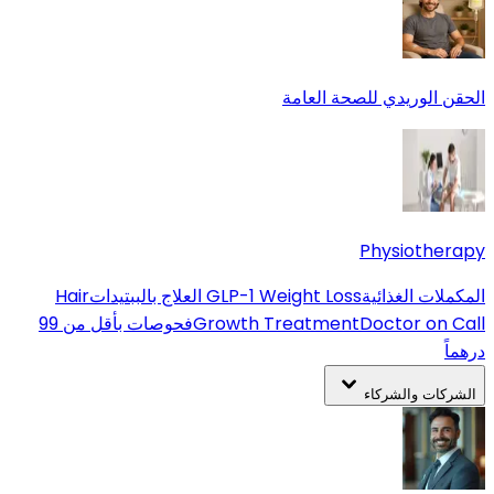
الحقن الوريدي للصحة العامة
Physiotherapy
المكملات الغذائية
GLP-1 Weight Loss
العلاج بالببتيدات
Hair
Doctor on Call
Growth Treatment
فحوصات بأقل من 99
درهماً
الشركات والشركاء