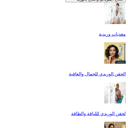
مغذيات وريدية
الحقن الوريدي للجمال والعافية
لحقن الوريدي لللياقة والطاقة