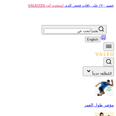
خصم ٢٠٪ على باقات فحص الدم.
استخدم كود VALEO20
بحث
English
المُطلَقة حديثاً
مؤشر طول العمر