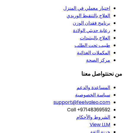
اختبار معملي في المنزل
العلاج بالتنقيط الوريدي
برنامج فقدان الوزن
رعاية حديثي الولادة
العلاج بالببتيدات
طبيب تحت الطلب
المكملات الغذائية
مركز الصحة
من نحن
تواصل معنا
المساعدة والدعم
سياسة الخصوصية
support@feelvaleo.com
Call +97148369592
الشروط والأحكام
View LLM
خزنة الثقة