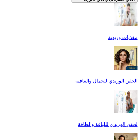
مغذيات وريدية
الحقن الوريدي للجمال والعافية
لحقن الوريدي لللياقة والطاقة