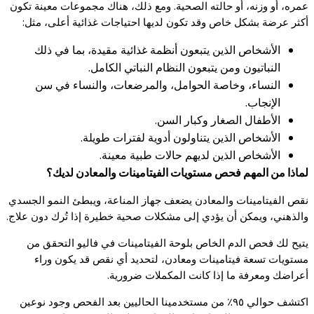
عمره، أو وزنه، أو حالته الصحية. ومع ذلك، هناك مجموعات معينة تكون
أكثر عرضة بشكل خاص وقد تكون لديها احتياجات غذائية أعلى، مثل:
الأشخاص الذين يتبعون أنظمة غذائية مقيدة، بما في ذلك
النباتيون ومن يتبعون النظام النباتي الكامل.
النساء، وخاصة الحوامل، والمرضعات، والنساء في سن
الإنجاب.
الأطفال الصغار وكبار السن.
الأشخاص الذين يتناولون أدوية لفترات طويلة.
الأشخاص الذين لديهم حالات طبية معينة.
لماذا من المهم فحص مستويات الفيتامينات والمعادن لديك؟
نقص الفيتامينات والمعادن يضعف جهاز المناعة، ويبطئ النمو الجسدي
والذهني، ويمكن أن يؤدي إلى مشكلات صحية خطيرة إذا تُرك دون علاج.
يتيح لك فحص الدم الخاص بلوحة الفيتامينات في فاليو التحقق من
مستويات تسعة فيتامينات ومعادن، لتحديد أي نقص قد يكون وراء
أعراضك ومعرفة ما إذا كانت المكملات ضرورية.
اكتشف حوالي ٩٥٪ من مستخدمينا الحاليين بعد الفحص وجود نوعين