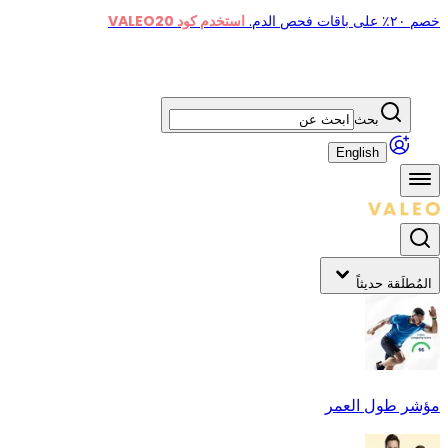
خصم ٢٠٪ على باقات فحص الدم.
استخدم كود VALEO20
بحث
English
المُطلَقة حديثاً
مؤشر طول العمر