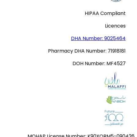
HIPAA Compliant
Licences
DHA Number:
9025464
Pharmacy DHA Number:
71918181
DOH Number:
MF4527
MOHAP License Number:
K90XORM5-090426