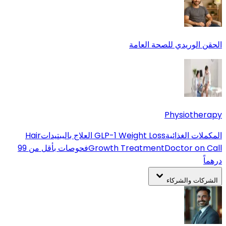
الحقن الوريدي للصحة العامة
Physiotherapy
المكملات الغذائية
GLP-1 Weight Loss
العلاج بالببتيدات
Hair
Doctor on Call
Growth Treatment
فحوصات بأقل من 99
درهماً
الشركات والشركاء