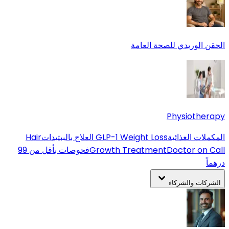
الحقن الوريدي للصحة العامة
Physiotherapy
المكملات الغذائية
GLP-1 Weight Loss
العلاج بالببتيدات
Hair
Doctor on Call
Growth Treatment
فحوصات بأقل من 99
درهماً
الشركات والشركاء