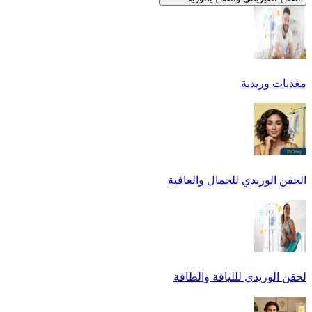
مغذيات وريدية
الحقن الوريدي للجمال والعافية
لحقن الوريدي لللياقة والطاقة