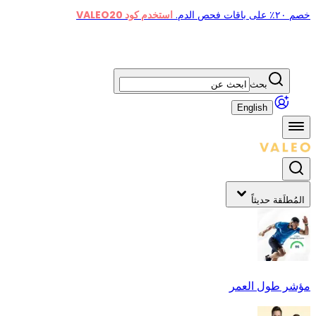
خصم ٢٠٪ على باقات فحص الدم.
استخدم كود VALEO20
بحث
English
المُطلَقة حديثاً
مؤشر طول العمر