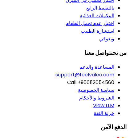
اختبار معملي في المنزل
بالتنقيط الرابع
المكملات الغذائية
اختبار عدم تحمل الطعام
استشارة الطبيب
ويغوفي
من نحن
تواصل معنا
المساعدة والدعم
support@feelvaleo.com
Call +966112054560
سياسة الخصوصية
الشروط والأحكام
View LLM
خزنة الثقة
الدفع الآمن