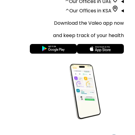
⌃
Our Offices in UAE
⌃
Our Offices in KSA
Download the Valeo app now
and keep track of your health