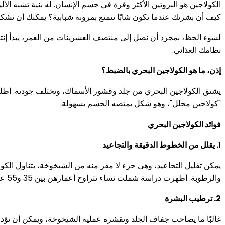
الكولاجين هو البروتين الأكثر وفرة في جسم الإنسان. له بنية تشبه الأ
كيف أن بشرتك عندما تكون شابًا تتمتع بمرونة شبابية؟ يمكنك أن تشكر
لسوء الحظ، بمجرد أن نصل إلى منتصف العشرينات من العمر، يبدأ إنتاج
نظامك الغذائي.
إذن، ما هو الكولاجين البحري بالضبط؟
"كولاجين محلل"، وهو شكل يمتصه الجسم بسهولة.
فوائد الكولاجين البحري
1
. يقلل من الخطوط الدقيقة والتجاعيد
يمكن تقليل التجاعيد، وهي جزء لا مفر منه من الشيخوخة، بتناول الكول
والرطوبة. أظهرت دراسة شملت نساء تتراوح أعمارهن بين 35 و55 عامًا انخفاضًا كبيرًا في تجاعيد العين بعد تناول الكولاجين المحلل لمدة 8 أسابيع.
2. ترطيب البشرة
غالبًا ما يصاحب جفاف الجلد وتقشره عملية الشيخوخة، ويمكن أن تؤد