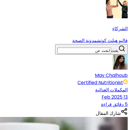
الشركاء
فاليو هيلث كوتش
مدونة الصحة
بحث
May Chalhoub
Certified Nutritionist
المكملات الغذائية
13 Feb 2025
5 دقائق قراءة
شارك المقال