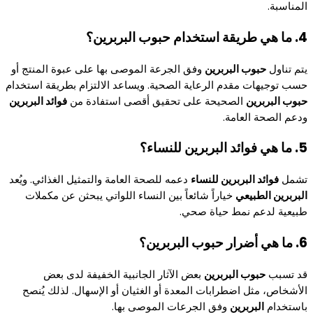
المناسبة.
4. ما هي طريقة استخدام حبوب البربرين؟
يتم تناول
حبوب البربرين
وفق الجرعة الموصى بها على عبوة المنتج أو
حسب توجيهات مقدم الرعاية الصحية. ويساعد الالتزام بطريقة استخدام
حبوب البربرين
الصحيحة على تحقيق أقصى استفادة من
فوائد البربرين
ودعم الصحة العامة.
5. ما هي فوائد البربرين للنساء؟
تشمل
فوائد البربرين للنساء
دعمه للصحة العامة والتمثيل الغذائي. ويُعد
البربرين الطبيعي
خياراً شائعاً بين النساء اللواتي يبحثن عن مكملات
طبيعية لدعم نمط حياة صحي.
6. ما هي أضرار حبوب البربرين؟
قد تسبب
حبوب البربرين
بعض الآثار الجانبية الخفيفة لدى بعض
الأشخاص، مثل اضطرابات المعدة أو الغثيان أو الإسهال. لذلك يُنصح
باستخدام
البربرين
وفق الجرعات الموصى بها.