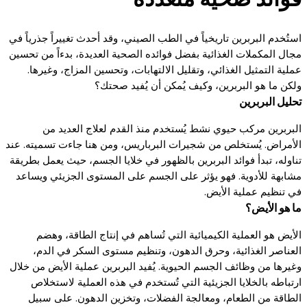
استُخدم البربرين تاريخياً في الطب الصيني، وقد أحدث تغييراً جذرياً في
مجال المكملات الغذائية بفضل فوائده الصحية العديدة، بدءاً من تحسين
عملية التمثيل الغذائي، وتقليل الالتهابات، وتحسين المزاج، وغيرها.
ولكن ما هو البربرين، وكيف يُمكن أن يُفيد صحتك؟
تحليل البربرين
البربرين مركب حيوي نشط يُستخدم منذ القدم لعلاج العديد من
الأمراض. يُستخلص من شجيرات البرباريس، ومن هنا جاءت تسميته. عند
تناوله، تبدأ فوائد البربرين بالظهور في خلايا الجسم، حيث يعمل بطريقة
مشابهة للأدوية. فهو يؤثر على الجسم على المستوى الجزيئي ويساعد
في تنظيم عملية الأيض.
ما هو الأيض؟
الأيض هو العملية الكيميائية التي تُساهم في إنتاج الطاقة، وهضم
العناصر الغذائية، وحرق الدهون، وتنظيم مستوى السكر في الدم،
وغيرها من وظائف الجسم الحيوية. يُفيد البربرين عملية الأيض من خلال
ارتباطه بالخلايا الجزيئية التي تُستخدم في هذه العملية لاستخلاص
الطاقة من الطعام، ومعالجة الفضلات، وتخزين الدهون. على سبيل