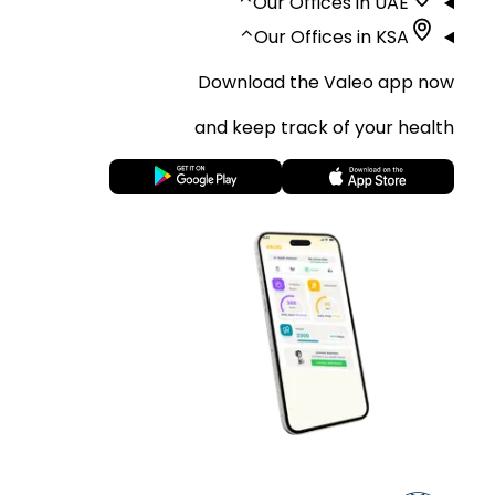
⌃
Our Offices in UAE
⌃
Our Offices in KSA
Download the Valeo app now
and keep track of your health