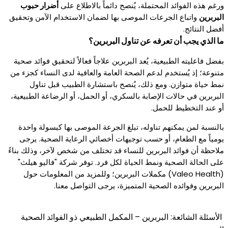
ورغم هذه الفوائد المحتملة، يُنصح دائماً بالاطلاع على
أضرار حبوب
البربرين
واتباع الجرعات الموصى بها لضمان الاستخدام الآمن وتحقيق
أفضل النتائج.
ما الذي يجب أن تعرفه عن تناول البربرين؟
بفضل فاعليته الطبيعية، يُعد البربرين علاجاً فعالاً لتحقيق فوائد صحية
متنوعة؛ إذ يُستخدم لدعم الصحة العامة والعافية لدى النساء كجزء من
نمط حياة متوازن. ومع ذلك، يُنصح باستشارة الطبيب قبل تناول
البربرين في حالات الإصابة بالسكري، أو الحمل، أو الرضاعة الطبيعية،
أو عند التخطيط للحمل.
بالنسبة لمن يمكنهم تناوله، تبلغ الجرعة الموصى بها كبسولة واحدة
يومياً مع الطعام، أو حسب توجيهات أخصائي الرعاية الصحية. يرجى
ملاحظة أن فوائد البربرين للنساء قد تختلف من شخص لآخر، وذلك بناءً
على الحالة الصحية ونمط الحياة لكل فرد. توفر شركة "فاليو هيلث"
(Valeo Health) مكملات البربرين؛ وللمزيد من المعلومات حول
البربرين وفوائده الصحية المتميزة، يرجى التواصل معنا.
الأسئلة الشائعة: البربرين – المكمل الطبيعي ذو الفوائد الصحية