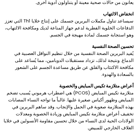
يعانون من حالات صحية معينة أو يتناولون أدوية أخرى.
انخفاض الالتهاب
سيساعد تناول مكملات البربرين جسمك على إنتاج خلايا Th1 التي تعزز
الدفاعات الخلوية الفطرية لدعم جهاز المناعة لديك ومكافحة الالتهاب،
وهو استجابة جسمك لمادة مهيجة في الجسم.
تحسين الصحة النفسية
يُفيد البربرين الصحة النفسية من خلال تنظيم النواقل العصبية في
الدماغ. ونتيجة لذلك، تزداد مستقبلات الدوبامين، مما يُساعد على
مكافحة الاكتئاب والقلق عن طريق مساعدة الجسم على الشعور
بالسعادة والهدوء.
أعراض متلازمة تكيس المبايض والخصوبة
متلازمة تكيس المبايض (PCOS) هي اضطراب هرموني يُسبب تضخم
المبايض وظهور أكياس صغيرة عليها. غالباً ما تواجه النساء المصابات
بهذه المتلازمة صعوبة في الحمل والإنجاب. وقد ساهم البربرين في
تخفيف أعراض متلازمة تكيس المبايض وزيادة الخصوبة ومعدلات
الولادات الحية لدى النساء من خلال تحسين مقاومة الأنسولين في خلايا
الغلاف الخارجي للمبيض.