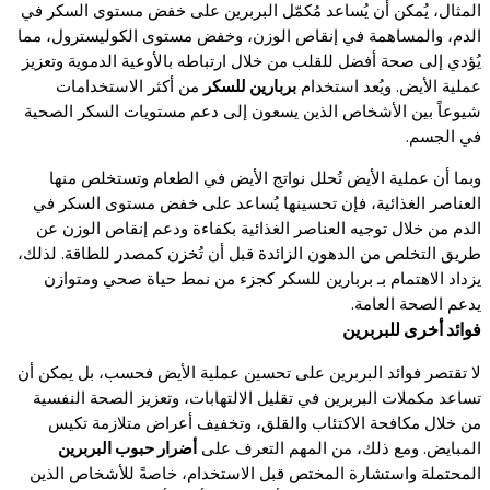
المثال، يُمكن أن يُساعد مُكمّل البربرين على خفض مستوى السكر في
الدم، والمساهمة في إنقاص الوزن، وخفض مستوى الكوليسترول، مما
يُؤدي إلى صحة أفضل للقلب من خلال ارتباطه بالأوعية الدموية وتعزيز
عملية الأيض. ويُعد استخدام
بربارين للسكر
من أكثر الاستخدامات
شيوعاً بين الأشخاص الذين يسعون إلى دعم مستويات السكر الصحية
في الجسم.
وبما أن عملية الأيض تُحلل نواتج الأيض في الطعام وتستخلص منها
العناصر الغذائية، فإن تحسينها يُساعد على خفض مستوى السكر في
الدم من خلال توجيه العناصر الغذائية بكفاءة ودعم إنقاص الوزن عن
طريق التخلص من الدهون الزائدة قبل أن تُخزن كمصدر للطاقة. لذلك،
يزداد الاهتمام بـ بربارين للسكر كجزء من نمط حياة صحي ومتوازن
يدعم الصحة العامة.
فوائد أخرى للبربرين
لا تقتصر فوائد البربرين على تحسين عملية الأيض فحسب، بل يمكن أن
تساعد مكملات البربرين في تقليل الالتهابات، وتعزيز الصحة النفسية
من خلال مكافحة الاكتئاب والقلق، وتخفيف أعراض متلازمة تكيس
المبايض. ومع ذلك، من المهم التعرف على
أضرار حبوب البربرين
المحتملة واستشارة المختص قبل الاستخدام، خاصةً للأشخاص الذين