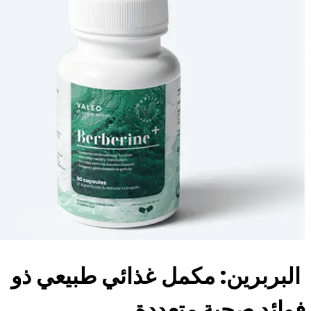
البربرين: مكمل غذائي طبيعي ذو
فوائد صحية متعددة