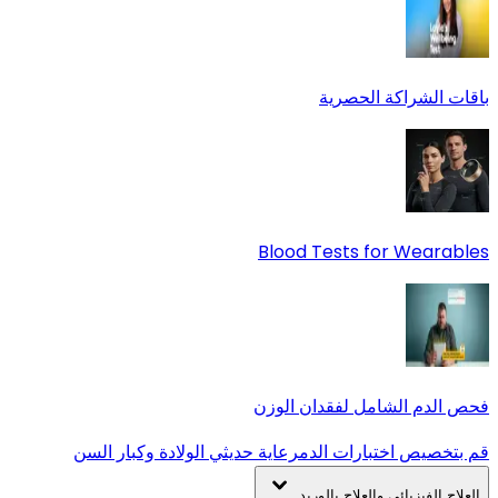
باقات الشراكة الحصرية
Blood Tests for Wearables
فحص الدم الشامل لفقدان الوزن
قم بتخصيص اختبارات الدم
رعاية حديثي الولادة وكبار السن
العلاج الفيزيائي والعلاج بالوريد