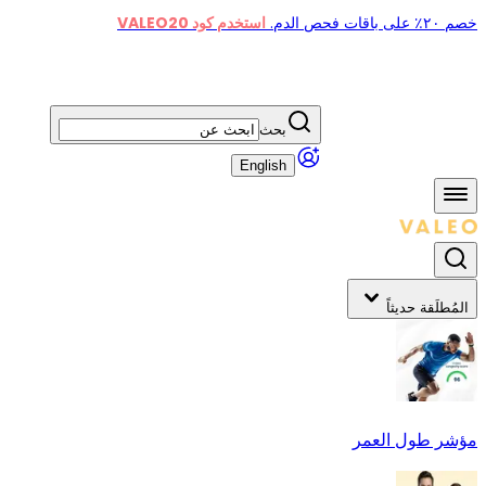
خصم ٢٠٪ على باقات فحص الدم.
استخدم كود VALEO20
بحث
English
المُطلَقة حديثاً
مؤشر طول العمر