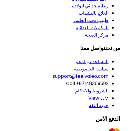
رعاية حديثي الولادة
العلاج بالببتيدات
طبيب تحت الطلب
المكملات الغذائية
مركز الصحة
من نحن
تواصل معنا
المساعدة والدعم
سياسة الخصوصية
support@feelvaleo.com
Call +97148369592
الشروط والأحكام
View LLM
خزنة الثقة
الدفع الآمن