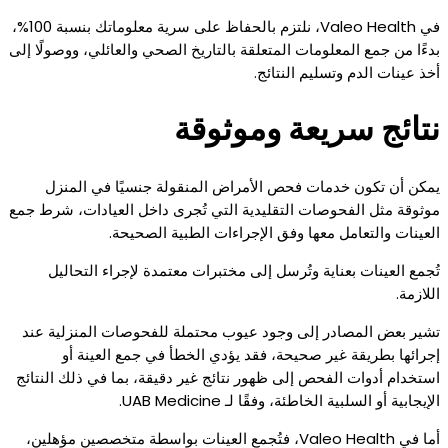
في Valeo Health، نلتزم بالحفاظ على سرية معلوماتك بنسبة 100%،
بدءًا من جمع المعلومات المتعلقة بالتاريخ الصحي والعائلي، ووصولًا إلى
أخذ عينات الدم وتسليم النتائج.
نتائج سريعة وموثوقة
يمكن أن تكون خدمات فحص الأمراض المنقولة جنسيًا في المنزل
موثوقة مثل الفحوصات التقليدية التي تُجرى داخل العيادات، شرط جمع
العينات والتعامل معها وفق الإجراءات الطبية الصحيحة.
تُجمع العينات بعناية وتُرسل إلى مختبرات معتمدة لإجراء التحاليل
اللازمة.
تشير بعض المصادر إلى وجود عيوب محتملة للفحوصات المنزلية عند
إجرائها بطريقة غير صحيحة، فقد يؤدي الخطأ في جمع العينة أو
استخدام أدوات الفحص إلى ظهور نتائج غير دقيقة، بما في ذلك النتائج
الإيجابية أو السلبية الخاطئة، وفقًا لـ UAB Medicine.
أما في Valeo Health، فتُجمع العينات بواسطة متخصصين مؤهلين،