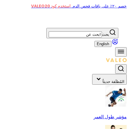
خصم ٢٠٪ على باقات فحص الدم.
استخدم كود VALEO20
بحث
English
المُطلَقة حديثاً
مؤشر طول العمر