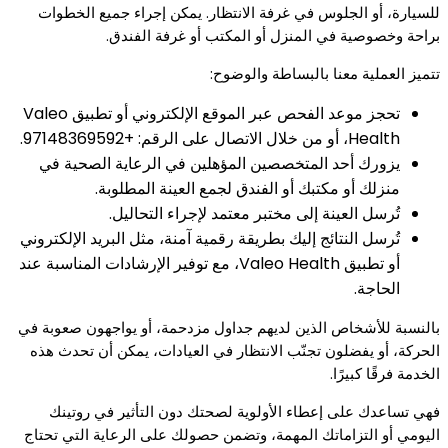
للسيارة، أو الجلوس في غرفة الانتظار. يمكن إجراء جميع الخطوات
براحة وخصوصية في المنزل أو المكتب أو غرفة الفندق.
تتميز العملية معنا بالبساطة والوضوح:
تحجز موعد الفحص عبر الموقع الإلكتروني أو تطبيق Valeo
Health، أو من خلال الاتصال على الرقم: +97148369592.
يزورك أحد المتخصصين المؤهلين في الرعاية الصحية في
منزلك أو مكتبك أو الفندق لجمع العينة المطلوبة.
تُرسل العينة إلى مختبر معتمد لإجراء التحاليل.
تُرسل النتائج إليك بطريقة رقمية آمنة، مثل البريد الإلكتروني
أو تطبيق Valeo Health، مع توفير الإرشادات المناسبة عند
الحاجة.
بالنسبة للأشخاص الذين لديهم جداول مزدحمة، أو يواجهون صعوبة في
الحركة، أو يفضلون تجنّب الانتظار في العيادات، يمكن أن تحدث هذه
الخدمة فرقًا كبيرًا.
فهي تساعدك على إعطاء الأولوية لصحتك دون التأثير في روتينك
اليومي أو التزاماتك المهمة، وتضمن حصولك على الرعاية التي تحتاج