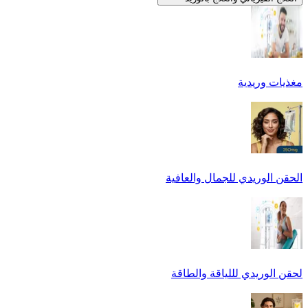
مغذيات وريدية
الحقن الوريدي للجمال والعافية
لحقن الوريدي لللياقة والطاقة