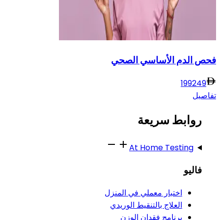
فحص الدم الأساسي الصحي
199
249
تفاصيل
روابط سريعة
At Home Testing
فاليو
اختبار معملي في المنزل
العلاج بالتنقيط الوريدي
برنامج فقدان الوزن