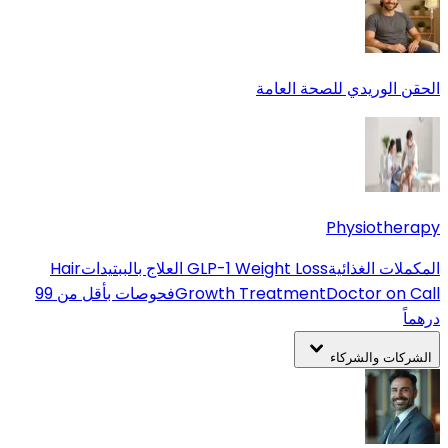
الحقن الوريدي للصحة العامة
Physiotherapy
المكملات الغذائية
GLP-1 Weight Loss
العلاج بالببتيدات
Hair
Doctor on Call
Growth Treatment
فحوصات بأقل من 99
درهماً
الشركات والشركاء