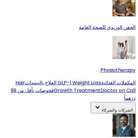
الحقن الوريدي للصحة العامة
Physiotherapy
المكملات الغذائية
GLP-1 Weight Loss
العلاج بالببتيدات
Hair
Doctor on Call
Growth Treatment
فحوصات بأقل من 99
درهماً
الشركات والشركاء