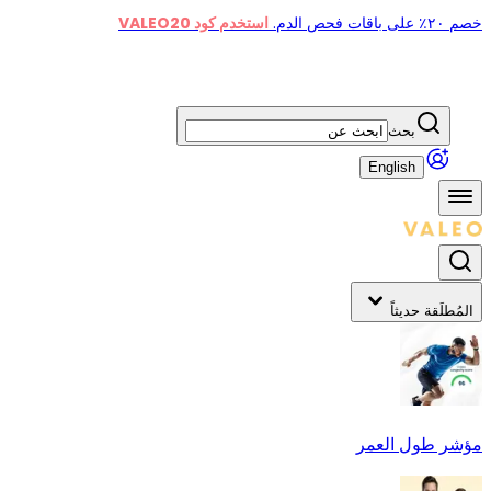
خصم ٢٠٪ على باقات فحص الدم.
استخدم كود VALEO20
بحث
English
المُطلَقة حديثاً
مؤشر طول العمر