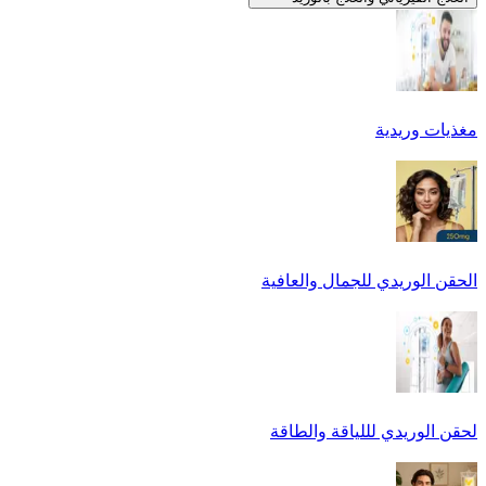
مغذيات وريدية
الحقن الوريدي للجمال والعافية
لحقن الوريدي لللياقة والطاقة