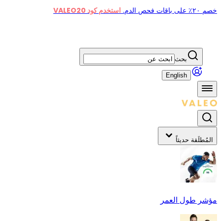
خصم ٢٠٪ على باقات فحص الدم.
استخدم كود VALEO20
بحث
English
المُطلَقة حديثاً
مؤشر طول العمر