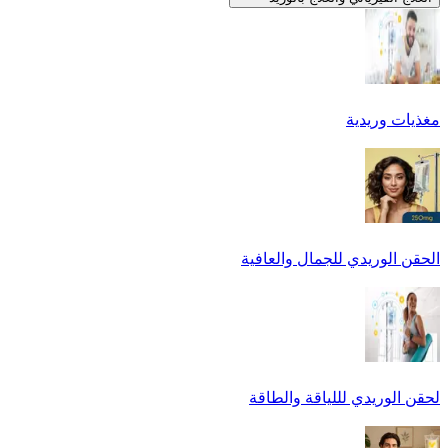
مغذيات وريدية
الحقن الوريدي للجمال والعافية
لحقن الوريدي لللياقة والطاقة