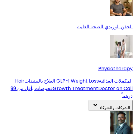
الحقن الوريدي للصحة العامة
Physiotherapy
المكملات الغذائية
GLP-1 Weight Loss
العلاج بالببتيدات
Hair
Doctor on Call
Growth Treatment
فحوصات بأقل من 99
درهماً
الشركات والشركاء