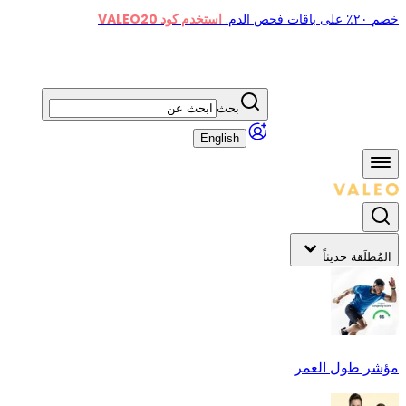
خصم ٢٠٪ على باقات فحص الدم.
استخدم كود VALEO20
بحث
English
المُطلَقة حديثاً
مؤشر طول العمر