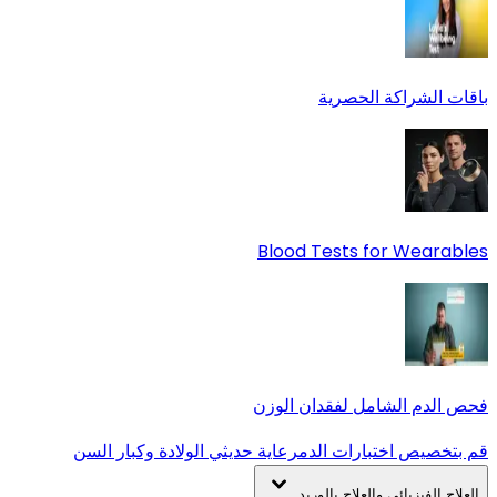
باقات الشراكة الحصرية
Blood Tests for Wearables
فحص الدم الشامل لفقدان الوزن
قم بتخصيص اختبارات الدم
رعاية حديثي الولادة وكبار السن
العلاج الفيزيائي والعلاج بالوريد