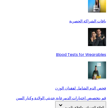
باقات الشراكة الحصرية
Blood Tests for Wearables
فحص الدم الشامل لفقدان الوزن
قم بتخصيص اختبارات الدم
رعاية حديثي الولادة وكبار السن
العلاج الفيزيائي والعلاج بالوريد