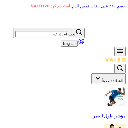
خصم ٢٠٪ على باقات فحص الدم.
استخدم كود VALEO20
بحث
English
المُطلَقة حديثاً
مؤشر طول العمر