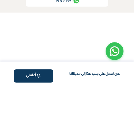
تحدث معنا
نحن نعمل على جلب هذا إلى مدينتك!
أعلمني
ڤاليو
من نحن
برنامج فقدان الوزن
المساعدة والدعم
اختبار معملي في المنزل
support@feelvaleo.com
بالتنقيط الرابع
Call +966112054560