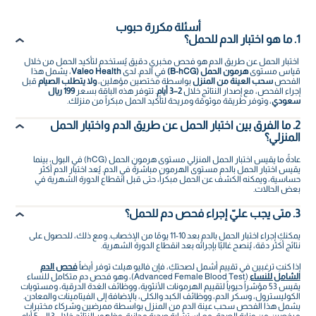
أسئلة مكررة حبوب
1. ما هو اختبار الدم للحمل؟
اختبار الحمل عن طريق الدم هو فحص مخبري دقيق يُستخدم لتأكيد الحمل من خلال
قياس مستوى
هرمون الحمل (B-hCG)
في الدم. لدى
Valeo Health
، يشمل هذا
الفحص
سحب العينة من المنزل
بواسطة مختصين مؤهلين،
ولا يتطلب الصيام
قبل
إجراء الفحص، مع إصدار النتائج خلال
2–3 أيام
. تتوفر هذه الباقة بسعر
199 ريال
سعودي
، وتوفر طريقة موثوقة ومريحة لتأكيد الحمل مبكراً من منزلك.
2. ما الفرق بين اختبار الحمل عن طريق الدم واختبار الحمل
المنزلي؟
عادةً ما يقيس اختبار الحمل المنزلي مستوى هرمون الحمل (hCG) في البول، بينما
يقيس اختبار الحمل بالدم مستوى الهرمون مباشرةً في الدم. يُعد اختبار الدم أكثر
حساسية، ويمكنه الكشف عن الحمل مبكراً، حتى قبل انقطاع الدورة الشهرية في
بعض الحالات.
3. متى يجب عليّ إجراء فحص دم للحمل؟
يمكنكِ إجراء اختبار الحمل بالدم بعد 10-11 يومًا من الإخصاب. ومع ذلك، للحصول على
نتائج أكثر دقة، يُنصح غالبًا بإجرائه بعد انقطاع الدورة الشهرية.
إذا كنتِ ترغبين في تقييم أشمل لصحتكِ، فإن فاليو هيلث توفر أيضاً
فحص الدم
الشامل للنساء
(Advanced Female Blood Test)، وهو فحص دم متكامل للنساء
يقيس 53 مؤشراً حيوياً لتقييم الهرمونات الأنثوية، ووظائف الغدة الدرقية، ومستويات
الكوليسترول، وسكر الدم، ووظائف الكبد والكلى، بالإضافة إلى الفيتامينات والمعادن.
يشمل هذا الفحص سحب عينة الدم من المنزل بواسطة ممرضين وشركاء مختبرات