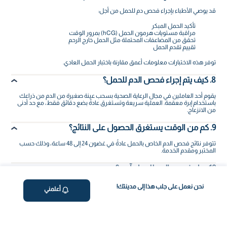
قد يوصي الأطباء بإجراء فحص دم للحمل من أجل:
تأكيد الحمل المبكر
مراقبة مستويات هرمون الحمل (hCG) بمرور الوقت
تحقق من المضاعفات المحتملة مثل الحمل خارج الرحم
تقييم تقدم الحمل
توفر هذه الاختبارات معلومات أعمق مقارنة باختبار الحمل العادي.
8. كيف يتم إجراء فحص الدم للحمل؟
يقوم أحد العاملين في مجال الرعاية الصحية بسحب عينة صغيرة من الدم من ذراعك
باستخدام إبرة معقمة. العملية سريعة وتستغرق عادةً بضع دقائق فقط، مع حد أدنى
من الانزعاج.
9. كم من الوقت يستغرق الحصول على النتائج؟
تتوفر نتائج فحص الدم الخاص بالحمل عادةً في غضون 24 إلى 48 ساعة، وذلك حسب
المختبر ومقدم الخدمة.
10. هل فحص الدم للحمل آمن؟
نعم، فحص الدم للحمل آمن تماماً. إنه إجراء طبي روتيني ذو مخاطر منخفضة للغاية،
نحن نعمل على جلب هذا إلى مدينتك!
أعلمني
ويُستخدم على نطاق واسع في جميع أنحاء العالم لتأكيد الحمل ومراقبة صحة الأم.
لمزيد من الاطمئنان على صحة الجنين أثناء الحمل، توفر فاليو هيلث أيضاً
فحص NIPT
(الفحص غير الجراحي قبل الولادة)، وهو فحص متقدم للكشف المبكر عن أكثر
اضطرابات الكروموسومات شيوعاً من خلال تحليل جميع الكروموسومات الـ22. يُجرى