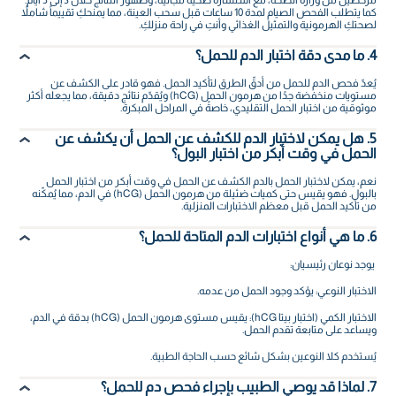
مرخصين من وزارة الصحة، مع استشارة صحية مجانية، وظهور النتائج خلال 3 إلى 5 أيام.
كما يتطلب الفحص الصيام لمدة 10 ساعات قبل سحب العينة، مما يمنحكِ تقييماً شاملاً
لصحتكِ الهرمونية والتمثيل الغذائي وأنتِ في راحة منزلكِ.
4. ما مدى دقة اختبار الدم للحمل؟
يُعدّ فحص الدم للحمل من أدقّ الطرق لتأكيد الحمل. فهو قادر على الكشف عن
مستويات منخفضة جدًا من هرمون الحمل (hCG) ويُقدّم نتائج دقيقة، مما يجعله أكثر
موثوقية من اختبار الحمل التقليدي، خاصةً في المراحل المبكرة.
5. هل يمكن لاختبار الدم للكشف عن الحمل أن يكشف عن
الحمل في وقت أبكر من اختبار البول؟
نعم، يمكن لاختبار الحمل بالدم الكشف عن الحمل في وقت أبكر من اختبار الحمل
بالبول. فهو يقيس حتى كميات ضئيلة من هرمون الحمل (hCG) في الدم، مما يُمكّنه
من تأكيد الحمل قبل معظم الاختبارات المنزلية.
6. ما هي أنواع اختبارات الدم المتاحة للحمل؟
يوجد نوعان رئيسيان:
الاختبار النوعي: يؤكد وجود الحمل من عدمه.
الاختبار الكمي (اختبار بيتا hCG): يقيس مستوى هرمون الحمل (hCG) بدقة في الدم،
ويساعد على متابعة تقدم الحمل.
يُستخدم كلا النوعين بشكل شائع حسب الحاجة الطبية.
7. لماذا قد يوصي الطبيب بإجراء فحص دم للحمل؟