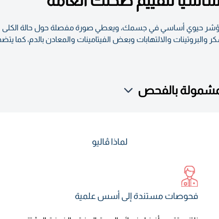
ر هذا التحليل معلومات حول مستويات 44 مؤشر حيوي أساسي في جسمك، ويعطي صورة مفصلة حول حالة
ر والبروتينات والالتهابات وبعض الفيتامينات والمعادن بالدم، كما يتضم
لمشمولة بالفحص
لماذا ڤاليو
فحوصات مستندة إلى أسس علمية