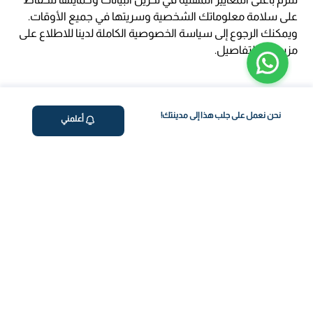
على سلامة معلوماتك الشخصية وسريتها في جميع الأوقات.
ويمكنك الرجوع إلى سياسة الخصوصية الكاملة لدينا للاطلاع على
مزيد من التفاصيل.
نحن نعمل على جلب هذا إلى مدينتك!
أعلمني
ڤاليو
من نحن
برنامج فقدان الوزن
المساعدة والدعم
اختبار معملي في المنزل
support@feelvaleo.com
بالتنقيط الرابع
Call +966112054560
المكملات الغذائية
سياسة الخصوصية
اختبار عدم تحمل الطعام
الشروط والأحكام
استشارة الطبيب
View LLM
ويغوفي
خزنة الثقة