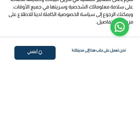
على سلامة معلوماتك الشخصية وسريتها في جميع الأوقات.
ويمكنك الرجوع إلى سياسة الخصوصية الكاملة لدينا للاطلاع على
مزيد من التفاصيل.
نحن نعمل على جلب هذا إلى مدينتك!
أعلمني
ڤاليو
من نحن
برنامج فقدان الوزن
المساعدة والدعم
اختبار معملي في المنزل
support@feelvaleo.com
بالتنقيط الرابع
Call +966112054560
المكملات الغذائية
سياسة الخصوصية
اختبار عدم تحمل الطعام
الشروط والأحكام
استشارة الطبيب
View LLM
ويغوفي
خزنة الثقة