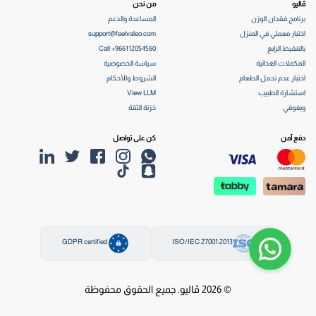
ڤاليو
من نحن
برنامج فقدان الوزن
المساعدة والدعم
اختبار معملي في المنزل
support@feelvaleo.com
بالتنقيط الرابع
Call +966112054560
المكملات الغذائية
سياسة الخصوصية
اختبار عدم تحمل الطعام
الشروط والأحكام
استشارة الطبيب
View LLM
ويغوفي
خزنة الثقة
دفع آمن
كن على تواصل
GDPR certified
ISO/IEC 27001:2013
© 2026 ڤاليو. جميع الحقوق محفوظة