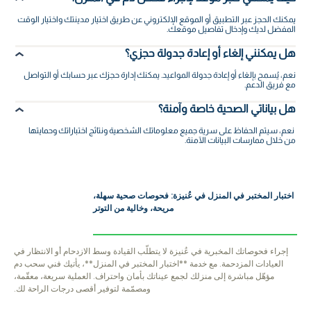
يمكنك الحجز عبر التطبيق أو الموقع الإلكتروني عن طريق اختيار مدينتك واختيار الوقت
المفضل لديك وإدخال تفاصيل موقعك.
هل يمكنني إلغاء أو إعادة جدولة حجزي؟
نعم، يُسمح بإلغاء أو إعادة جدولة المواعيد. يمكنك إدارة حجزك عبر حسابك أو التواصل
مع فريق الدعم.
هل بياناتي الصحية خاصة وآمنة؟
نعم، سيتم الحفاظ على سرية جميع معلوماتك الشخصية ونتائج اختباراتك وحمايتها
من خلال ممارسات البيانات الآمنة.
اختبار المختبر في المنزل في عُنيزة: فحوصات صحية سهلة،
مريحة، وخالية من التوتر
إجراء فحوصاتك المخبرية في عُنيزة لا يتطلّب القيادة وسط الازدحام أو الانتظار في
العيادات المزدحمة. مع خدمة **اختبار المختبر في المنزل**، يأتيك فني سحب دم
مؤهّل مباشرة إلى منزلك لجمع عيناتك بأمان واحتراف. العملية سريعة، معقّمة،
ومصمّمة لتوفير أقصى درجات الراحة لك.