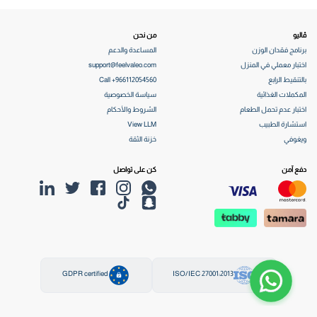
ڤاليو
من نحن
برنامج فقدان الوزن
المساعدة والدعم
اختبار معملي في المنزل
support@feelvaleo.com
بالتنقيط الرابع
Call +966112054560
المكملات الغذائية
سياسة الخصوصية
اختبار عدم تحمل الطعام
الشروط والأحكام
استشارة الطبيب
View LLM
ويغوفي
خزنة الثقة
دفع آمن
كن على تواصل
GDPR certified
ISO/IEC 27001:2013