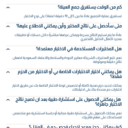
كم من الوقت يستغرق جمع العينة؟
تستغرق عملية التجميع عادةً ما بين 5 إلى 19 دقيقة اعتمادًا على نوع الاختبار.
متى سأحصل على نتائج المختبر وأين يمكنني الاطلاع عليها؟
عادةً ما يتم تسليم النتائج بسرعة ويمكن عرضها مباشرةً داخل حسابك أو تطبيقك
بمجرد اكتمال التحليل المختبري.
هل المختبرات المستخدمة في الاختبار معتمدة؟
نعم، تتبع المختبرات الشريكة معايير الجودة والسلامة والاعتماد السعودية لضمان
نتائج دقيقة وموثوقة.
هل يمكنني اختيار الاختبارات الخاصة بي أو الاختيار من الحزم
فقط؟
يمكنك تحديد حزم صحية كاملة أو تخصيص لوحة الاختبار الخاصة بك عن طريق اختيار
اختبارات دم محددة بناءً على احتياجاتك.
هل يمكنني الحصول على استشارة طبية بعد ان تصبح نتائج
الاختبار جاهزة؟
نعم، يمكنك الحصول على استشارة طبية مجانية أو جلسة استشارية مع متخصص
لمساعدتك على فهم تقاريرك.
كيف يمكنني حجز موعد لإجراء فحص دم في المنزل؟