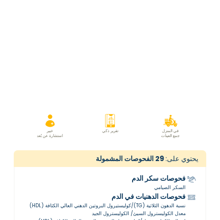
في المنزل
تقرير ذكي
خبير
جمع العينات
استشارة عن بُعد
يحتوي على:
29
الفحوصات المشمولة
فحوصات سكر الدم
السكر الصيامي
فحوصات الدهنيات في الدم
نسبة الدهون الثلاثية (TG)/كوليستيرول البروتين الدهني العالي الكثافة (HDL)
معدل الكوليسترول السيئ/ الكوليسترول الجيد