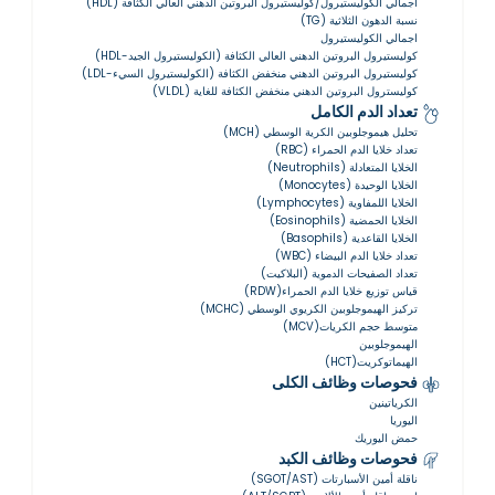
اجمالي الكوليستيرول/كوليستيرول البروتين الدهني العالي الكثافة (HDL)
نسبة الدهون الثلاثية (TG)
اجمالي الكوليستيرول
كوليستيرول البروتين الدهني العالي الكثافة (الكوليستيرول الجيد-HDL)
كوليستيرول البروتين الدهني منخفض الكثافة (الكوليستيرول السيء-LDL)
كوليسترول البروتين الدهني منخفض الكثافة للغاية (VLDL)
تعداد الدم الكامل
تحليل هيموجلوبين الكرية الوسطي (MCH)
تعداد خلايا الدم الحمراء (RBC)
الخلايا المتعادلة (Neutrophils)
الخلايا الوحيدة (Monocytes)
الخلايا اللمفاوية (Lymphocytes)
الخلايا الحمضية (Eosinophils)
الخلايا القاعدية (Basophils)
تعداد خلايا الدم البيضاء (WBC)
تعداد الصفيحات الدموية (البلاكيت)
قياس توزيع خلايا الدم الحمراء(RDW)
تركيز الهيموجلوبين الكريوي الوسطي (MCHC)
متوسط حجم الكريات(MCV)
الهيموجلوبين
الهيماتوكريت(HCT)
فحوصات وظائف الكلى
الكرياتينين
اليوريا
حمض اليوريك
فحوصات وظائف الكبد
ناقلة أمين الأسبارتات (SGOT/AST)