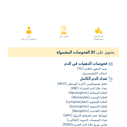
في المنزل
تقرير ذكي
خبير
جمع العينات
استشارة عن بُعد
يحتوي على:
21
الفحوصات المشمولة
فحوصات الدهنيات في الدم
نسبة الدهون الثلاثية (TG)
اجمالي الكوليستيرول
تعداد الدم الكامل
تحليل هيموجلوبين الكرية الوسطي (MCH)
تعداد خلايا الدم الحمراء (RBC)
الخلايا المتعادلة (Neutrophils)
الخلايا الوحيدة (Monocytes)
الخلايا اللمفاوية (Lymphocytes)
الخلايا الحمضية (Eosinophils)
الخلايا القاعدية (Basophils)
مُتوسّط ​​حجم الصفائح الدمويّة (MPV)
تعداد الصفيحات الدموية (البلاكيت)
قياس توزيع خلايا الدم الحمراء(RDW)