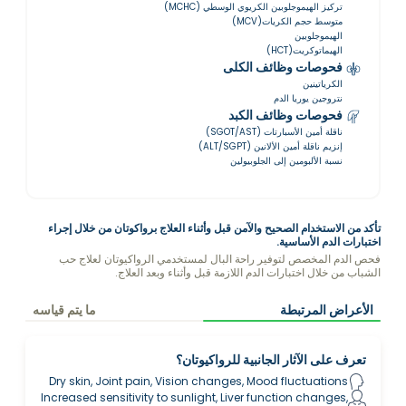
تركيز الهيموجلوبين الكريوي الوسطي (MCHC)
متوسط حجم الكريات(MCV)
الهيموجلوبين
الهيماتوكريت(HCT)
فحوصات وظائف الكلى
الكرياتينين
نتروجين يوريا الدم
فحوصات وظائف الكبد
ناقلة أمين الأسبارتات (SGOT/AST)
إنزيم ناقلة أمين الألانين (ALT/SGPT)
نسبة الألبومين إلى الجلوبيولين
تأكد من الاستخدام الصحيح والآمن قبل وأثناء العلاج برواكوتان من خلال إجراء
اختبارات الدم الأساسية.
فحص الدم المخصص لتوفير راحة البال لمستخدمي الرواكيوتان لعلاج حب
الشباب من خلال اختبارات الدم اللازمة قبل وأثناء وبعد العلاج.
الأعراض المرتبطة
ما يتم قياسه
تعرف على الآثار الجانبية للرواكيوتان؟
Dry skin, Joint pain, Vision changes, Mood fluctuations
Increased sensitivity to sunlight, Liver function changes,