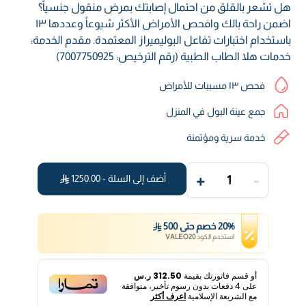
هل تشعر بالقلق من احتمال إصابتك بمرض منقول جنسياً؟
اضمن راحة بالك وافحص الأمراض الأكثر شيوعاً وعددها ١٣
باستخدام اختبارات تفاعل البوليميراز المعتمدة. مقدم الخدمة:
خدمات هلا الطاب الطبية (رقم الترخيص: 7007750925)
فحص ١٣ مسببات للأمراض
جمع عينة البول في المنزل
خدمة سرية ومؤتمنة
+
-
أضف إلى السلة -
1250.00
1
%
20
خصم
حتى
500
استخدم الكود
VALEO20
أو قسم فاتورتك بقيمة
312.50 ر.س
على
4
دفعات بدون رسوم تأخير، متوافقة
مع الشريعة الإسلامية
اعرف أكثر