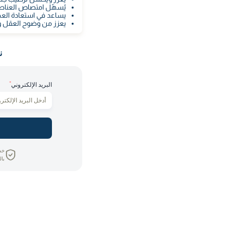
يُسهّل امتصاص العناصر 
يساعد في استعادة العض
يعزز من وضوح العقل وا
ن
*
البريد الإلكتروني
خص
بال