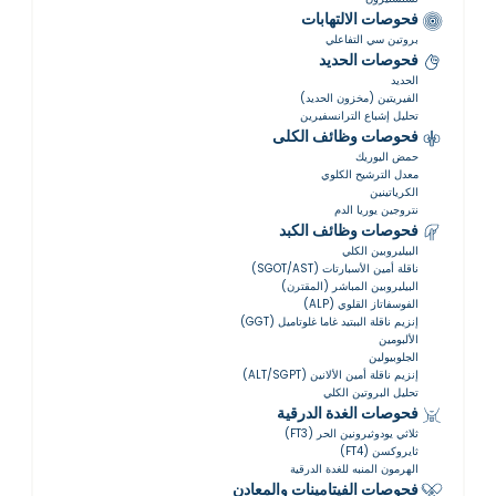
فحوصات الالتهابات
بروتين سي التفاعلي
فحوصات الحديد
الحديد
الفيريتين (مخزون الحديد)
تحليل إشباع الترانسفيرين
فحوصات وظائف الكلى
حمض اليوريك
معدل الترشيح الكلوي
الكرياتينين
نتروجين يوريا الدم
فحوصات وظائف الكبد
البيليروبين الكلي
ناقلة أمين الأسبارتات (SGOT/AST)
البيليروبين المباشر (المقترن)
الفوسفاتاز القلوي (ALP)
إنزيم ناقلة الببتيد غاما غلوتاميل (GGT)
الألبومين
الجلوبيولين
إنزيم ناقلة أمين الألانين (ALT/SGPT)
تحليل البروتين الكلي
فحوصات الغدة الدرقية
ثلاثي يودوثيرونين الحر (FT3)
ثايروكسن (FT4)
الهرمون المنبه للغدة الدرقية
فحوصات الفيتامينات والمعادن