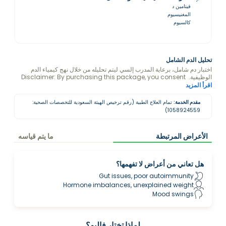
فيتامين د
المغنيسيوم
كالسيوم
تحليل الدم الشامل
اختبار دم شامل، برعاية المدرب إلسي ليتم تحليله من خلال نهج كيمياء الدم
الوظيفية. Disclaimer: By purchasing this package, you consent
to Ilse Onderweegs viewing and analyzing your blood test
اقرأ المزيد
results.
مقدم الخدمة:
تمام العلاج الطبية (رقم ترخيص الهيئة السعودية للتخصصات الصحية:
1058924559)
الأعراض المرتبطة
ما يتم قياسه
هل تعاني من أعراض لا تفهمها؟
Gut issues, poor autoimmunity
Hormone imbalances, unexplained weight
Mood swings
لماذا تختار فاليو؟