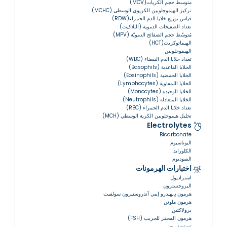
متوسط حجم الكريات(MCV)
تركيز الهيموجلوبين الكريوي الوسطي (MCHC)
قياس توزيع خلايا الدم الحمراء(RDW)
تعداد الصفيحات الدموية (البلاكيت)
مُتوسّط ​​حجم الصفائح الدمويّة (MPV)
الهيماتوكريت(HCT)
الهيموجلوبين
تعداد خلايا الدم البيضاء (WBC)
الخلايا القاعدية (Basophils)
الخلايا الحمضية (Eosinophils)
الخلايا اللمفاوية (Lymphocytes)
الخلايا الوحيدة (Monocytes)
الخلايا المتعادلة (Neutrophils)
تعداد خلايا الدم الحمراء (RBC)
تحليل هيموجلوبين الكرية الوسطي (MCH)
Electrolytes
Bicarbonate
البوتاسيوم
الكلورايد
الصوديوم
اختبارات الهرمونات
استراديول
البروجسترون
هرمون دِيهيدرو إيبي آندروستيرون سولفيت
هرمون ملوتن
برولاكتين
هرمون المحفز للجريب (FSH)
تستستيرون