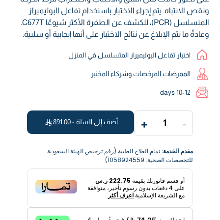
ونقص الانتباه. يتم إجراء الاختبار باستخدام تفاعل البوليميراز
المتسلسل (PCR)، للكشف عن الطفرة الأكثر شيوعًا C677T.
وعادةً ما يتم الإبلاغ عن نتائج الاختبار على أنها إيجابية أو سلبية.
اختبار تفاعل البوليميراز المتسلسل في المنزل
الممرضات المرخصات وشركاء المختبر
10-12 days
+
-
أضف إلى السلة -
891.00
1
مقدم الخدمة:
تمام العلاج الطبية (رقم ترخيص الهيئة السعودية
للتخصصات الصحية: 1058924559)
أو قسم فاتورتك بقيمة
222.75 ر.س
على
4
دفعات بدون رسوم تأخير، متوافقة
مع الشريعة الإسلامية
اعرف أكثر