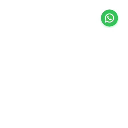
ڤاليو
من نحن
برنامج فقدان الوزن
المساعدة والدعم
اختبار معملي في المنزل
support@feelvaleo.com
بالتنقيط الرابع
Call +966112054560
المكملات الغذائية
سياسة الخصوصية
اختبار عدم تحمل الطعام
الشروط والأحكام
استشارة الطبيب
View LLM
ويغوفي
خزنة الثقة
دفع آمن
كن على تواصل