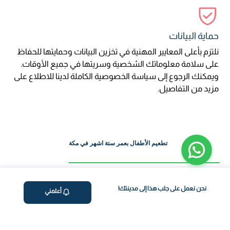
حماية البيانات
نلتزم بأعلى المعايير المهنية في تخزين البيانات وحمايتها للحفاظ
على سلامة معلوماتك الشخصية وسريتها في جميع الأوقات.
ويمكنك الرجوع إلى سياسة الخصوصية الكاملة لدينا للاطلاع على
مزيد من التفاصيل.
تطعيم الأطفال بعمر ستة اشهر في مكة
تطعيم الطفل بعمر ستة اشهر في مكة يعد خطوة اساسية لحماية صغيرك من
الامراض التي يمكن الوقاية منها. في هذا العمر تساعد اللقاحات على تعزيز المناعة
نحن نعمل على جلب هذا إلى مدينتك!
أعلمني
وضمان النمو والتطور بشكل صحي. توفر العيادات المتخصصة للاطفال في مكة
خدمات تطعيم امنة وفعالة مما يجعل العملية مريحة للاطفال والاهل. مع تطعيم
الطفل بعمر ستة اشهر يمكنك الاطمئنان الى ان طفلك محمي من الامراض الخطيرة.
تطعيمة ٦ شهور