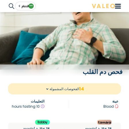
الدمام
فحص دم القلب
14
الفحوصات المشمولة
عينة
التعليمات
10 hours fasting
Blood
month
/
124.75
month
/
124.75