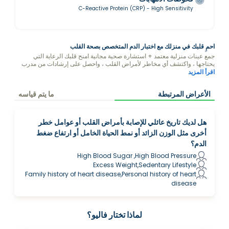
C-Reactive Protein (CRP) - High Sensitivity
احمِ قلبك في منزلك مع اختبار الدم المتخصص بصحة القلب
جمع عينات منزلية معتمد + استشارة صحية مجانية امنح قلبك الرعاية التي
يحتاجها ، واكتشف أي مخاطر لأمراض القلب ، واحصل على إرشادات من مدرب
الصحة في فاليو حول كيفية حماية قلبك من خلال النظام الغذائي ونمط الحياة.
اقرأ المزيد
الأعراض المرتبطة
ما يتم قياسه
هل لديك تاريخ عائلي للإصابة بأمراض القلب أو عوامل خطر
أخرى مثل الوزن الزائد أو نمط الحياة الخامل أو ارتفاع ضغط
الدم؟
High Blood Sugar ,High Blood Pressure
Excess Weight,Sedentary Lifestyle
Family history of heart disease,Personal history of heart
disease
لماذا تختار فاليو؟