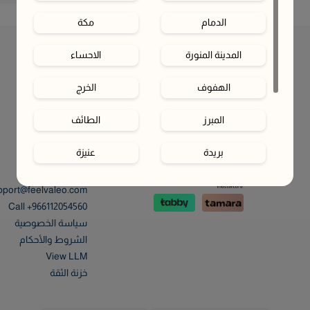
الدمام
مكة
المدينة المنورة
الاحساء
الهفوف‎
الخرج
المبرز
الطائف
بريدة
عنيزة
دفع آمن
من نحن
المساعدة والدعم
حائل
الخبر
pport@feelvaleo.com
Call +966112054560
القطيف‎
أبها
سياسة الخصوصية
الشروط والأحكام
الظهران
الجبيل
View LLM
خزنة الثقة
لا أعرف
موقع البحر الأحمر