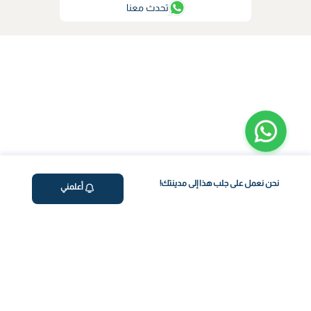
تحدث معنا
نحن نعمل على جلب هذا إلى مدينتك!
أعلمني
ڤاليو
من نحن
برنامج فقدان الوزن
المساعدة والدعم
اختبار معملي في المنزل
support@feelvaleo.com
بالتنقيط الرابع
Call +966112054560