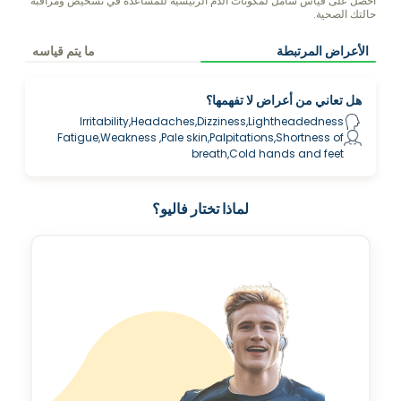
احصل على قياس شامل لمكونات الدم الرئيسية للمساعدة في تشخيص ومراقبة
حالتك الصحية.
الأعراض المرتبطة
ما يتم قياسه
هل تعاني من أعراض لا تفهمها؟
Irritability,Headaches,Dizziness,Lightheadedness
Fatigue,Weakness ,Pale skin,Palpitations,Shortness of
breath,Cold hands and feet
لماذا تختار فاليو؟