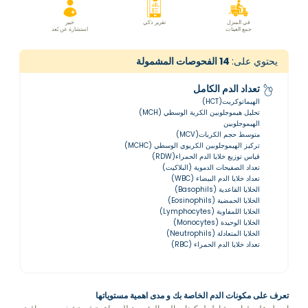
في المنزل
تقرير ذكي
خبير
جمع العينات
استشارة عن بُعد
يحتوي على:
14
الفحوصات المشمولة
تعداد الدم الكامل
الهيماتوكريت(HCT)
تحليل هيموجلوبين الكرية الوسطي (MCH)
الهيموجلوبين
متوسط حجم الكريات(MCV)
تركيز الهيموجلوبين الكريوي الوسطي (MCHC)
قياس توزيع خلايا الدم الحمراء(RDW)
تعداد الصفيحات الدموية (البلاكيت)
تعداد خلايا الدم البيضاء (WBC)
الخلايا القاعدية (Basophils)
الخلايا الحمضية (Eosinophils)
الخلايا اللمفاوية (Lymphocytes)
الخلايا الوحيدة (Monocytes)
الخلايا المتعادلة (Neutrophils)
تعداد خلايا الدم الحمراء (RBC)
تعرف على مكونات الدم الخاصة بك و مدى اهمية مستوياتها