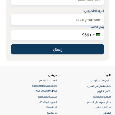
البريد الإلكتروني
*
رقم الهاتف
*
إرسال
ڤاليو
من نحن
برنامج فقدان الوزن
المساعدة والدعم
اختبار معملي في المنزل
support@feelvaleo.com
بالتنقيط الرابع
Call +966112054560
المكملات الغذائية
سياسة الخصوصية
اختبار عدم تحمل الطعام
الشروط والأحكام
استشارة الطبيب
View LLM
ويغوفي
خزنة الثقة