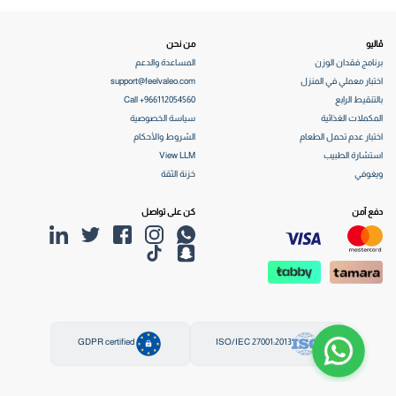
ڤاليو
من نحن
برنامج فقدان الوزن
المساعدة والدعم
اختبار معملي في المنزل
support@feelvaleo.com
بالتنقيط الرابع
Call +966112054560
المكملات الغذائية
سياسة الخصوصية
اختبار عدم تحمل الطعام
الشروط والأحكام
استشارة الطبيب
View LLM
ويغوفي
خزنة الثقة
دفع آمن
كن على تواصل
GDPR certified
ISO/IEC 27001:2013