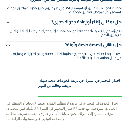
يمكنك الحجز عبر التطبيق أو الموقع الإلكتروني عن طريق اختيار مدينتك واختيار الوقت
المفضل لديك وإدخال تفاصيل موقعك.
هل يمكنني إلغاء أو إعادة جدولة حجزي؟
نعم، يُسمح بإلغاء أو إعادة جدولة المواعيد. يمكنك إدارة حجزك عبر حسابك أو التواصل
مع فريق الدعم.
هل بياناتي الصحية خاصة وآمنة؟
نعم، سيتم الحفاظ على سرية جميع معلوماتك الشخصية ونتائج اختباراتك وحمايتها
من خلال ممارسات البيانات الآمنة.
اختبار المختبر في المنزل في بريدة: فحوصات صحية سهلة،
مريحة، وخالية من التوتر
إجراء فحوصاتك المخبرية في بريدة لا يتطلّب القيادة وسط الازدحام أو الانتظار في
العيادات المزدحمة. مع خدمة **اختبار المختبر في المنزل**، يأتيك فني سحب دم
مؤهّل مباشرة إلى منزلك لجمع عيناتك بأمان واحتراف. العملية سريعة، معقّمة،
ومصمّمة لتوفير أعلى مستويات الراحة لك.