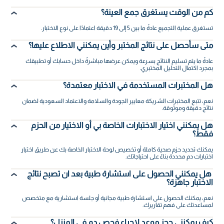
كم من الوقت يستغرق جمع العينة؟
تستغرق عملية التجميع عادةً ما بين 5 إلى 19 دقيقة اعتمادًا على نوع الاختبار.
متى سأحصل على نتائج المختبر وأين يمكنني الاطلاع عليها؟
عادةً ما يتم تسليم النتائج بسرعة ويمكن عرضها مباشرةً داخل حسابك أو تطبيقك
بمجرد اكتمال التحليل المختبري.
هل المختبرات المستخدمة في الاختبار معتمدة؟
نعم، تتبع المختبرات الشريكة معايير الجودة والسلامة والاعتماد السعودية لضمان
نتائج دقيقة وموثوقة.
هل يمكنني اختيار الاختبارات الخاصة بي أو الاختيار من الحزم
فقط؟
يمكنك تحديد حزم صحية كاملة أو تخصيص لوحة الاختبار الخاصة بك عن طريق اختيار
اختبارات دم محددة بناءً على احتياجاتك.
هل يمكنني الحصول على استشارة طبية بعد ان تصبح نتائج
الاختبار جاهزة؟
نعم، يمكنك الحصول على استشارة طبية مجانية أو جلسة استشارية مع متخصص
لمساعدتك على فهم تقاريرك.
كيف يمكنني حجز موعد لإجراء فحص دم في المنزل؟