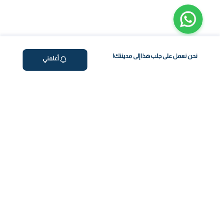
نحن نعمل على جلب هذا إلى مدينتك!
أعلمني
ڤاليو
من نحن
برنامج فقدان الوزن
المساعدة والدعم
اختبار معملي في المنزل
support@feelvaleo.com
بالتنقيط الرابع
Call +966112054560
المكملات الغذائية
سياسة الخصوصية
اختبار عدم تحمل الطعام
الشروط والأحكام
استشارة الطبيب
View LLM
ويغوفي
خزنة الثقة
دفع آمن
كن على تواصل