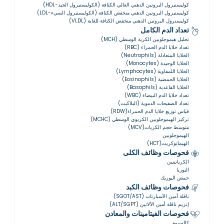
كوليستيرول البروتين الدهني العالي الكثافة (الكوليستيرول الجيد-HDL)
كوليستيرول البروتين الدهني منخفض الكثافة (الكوليستيرول السيء-LDL)
كوليسترول البروتين الدهني منخفض الكثافة للغاية (VLDL)
تعداد الدم الكامل
تحليل هيموجلوبين الكرية الوسطي (MCH)
تعداد خلايا الدم الحمراء (RBC)
الخلايا المتعادلة (Neutrophils)
الخلايا الوحيدة (Monocytes)
الخلايا اللمفاوية (Lymphocytes)
الخلايا الحمضية (Eosinophils)
الخلايا القاعدية (Basophils)
تعداد خلايا الدم البيضاء (WBC)
تعداد الصفيحات الدموية (البلاكيت)
قياس توزيع خلايا الدم الحمراء(RDW)
تركيز الهيموجلوبين الكريوي الوسطي (MCHC)
متوسط حجم الكريات(MCV)
الهيموجلوبين
الهيماتوكريت(HCT)
فحوصات وظائف الكلى
الكرياتينين
اليوريا
حمض اليوريك
فحوصات وظائف الكبد
ناقلة أمين الأسبارتات (SGOT/AST)
إنزيم ناقلة أمين الألانين (ALT/SGPT)
فحوصات الفيتامينات والمعادن
كالسيوم