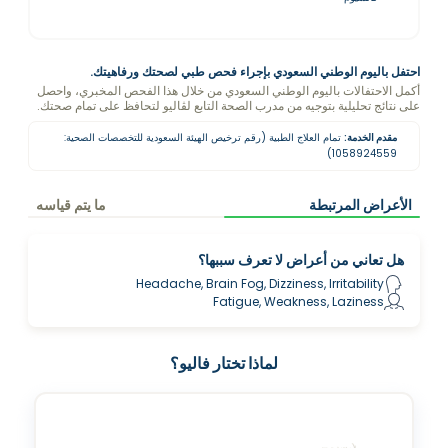
احتفل باليوم الوطني السعودي بإجراء فحص طبي لصحتك ورفاهيتك.
أكمل الاحتفالات باليوم الوطني السعودي من خلال هذا الفحص المخبري، واحصل
على نتائج تحليلية بتوجيه من مدرب الصحة التابع لڤاليو لتحافظ على تمام صحتك.
مقدم الخدمة:
تمام العلاج الطبية (رقم ترخيص الهيئة السعودية للتخصصات الصحية:
1058924559)
الأعراض المرتبطة
ما يتم قياسه
هل تعاني من أعراض لا تعرف سببها؟
Headache, Brain Fog, Dizziness, Irritability
Fatigue, Weakness, Laziness
لماذا تختار فاليو؟