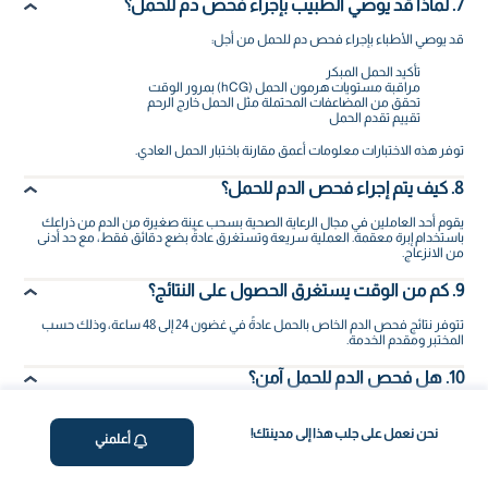
7. لماذا قد يوصي الطبيب بإجراء فحص دم للحمل؟
قد يوصي الأطباء بإجراء فحص دم للحمل من أجل:
تأكيد الحمل المبكر
مراقبة مستويات هرمون الحمل (hCG) بمرور الوقت
تحقق من المضاعفات المحتملة مثل الحمل خارج الرحم
تقييم تقدم الحمل
توفر هذه الاختبارات معلومات أعمق مقارنة باختبار الحمل العادي.
8. كيف يتم إجراء فحص الدم للحمل؟
يقوم أحد العاملين في مجال الرعاية الصحية بسحب عينة صغيرة من الدم من ذراعك
باستخدام إبرة معقمة. العملية سريعة وتستغرق عادةً بضع دقائق فقط، مع حد أدنى
من الانزعاج.
9. كم من الوقت يستغرق الحصول على النتائج؟
تتوفر نتائج فحص الدم الخاص بالحمل عادةً في غضون 24 إلى 48 ساعة، وذلك حسب
المختبر ومقدم الخدمة.
10. هل فحص الدم للحمل آمن؟
نعم، فحص الدم للحمل آمن تماماً. إنه إجراء طبي روتيني ذو مخاطر منخفضة للغاية،
ويُستخدم على نطاق واسع في جميع أنحاء العالم لتأكيد الحمل ومراقبة صحة الأم.
نحن نعمل على جلب هذا إلى مدينتك!
أعلمني
لمزيد من الاطمئنان على صحة الجنين أثناء الحمل، توفر فاليو هيلث أيضاً
فحص NIPT
(الفحص غير الجراحي قبل الولادة)، وهو فحص متقدم للكشف المبكر عن أكثر