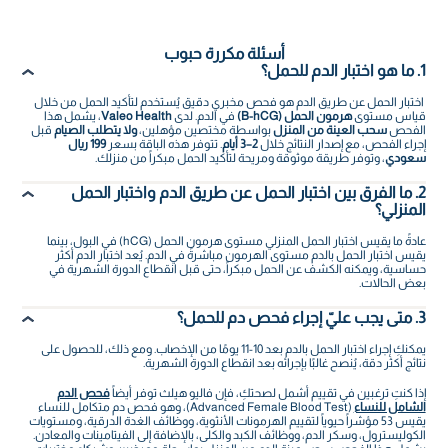
أسئلة مكررة حبوب
1. ما هو اختبار الدم للحمل؟
اختبار الحمل عن طريق الدم هو فحص مخبري دقيق يُستخدم لتأكيد الحمل من خلال
قياس مستوى
هرمون الحمل (B-hCG)
في الدم. لدى
Valeo Health
، يشمل هذا
الفحص
سحب العينة من المنزل
بواسطة مختصين مؤهلين،
ولا يتطلب الصيام
قبل
إجراء الفحص، مع إصدار النتائج خلال
2–3 أيام
. تتوفر هذه الباقة بسعر
199 ريال
سعودي
، وتوفر طريقة موثوقة ومريحة لتأكيد الحمل مبكراً من منزلك.
2. ما الفرق بين اختبار الحمل عن طريق الدم واختبار الحمل
المنزلي؟
عادةً ما يقيس اختبار الحمل المنزلي مستوى هرمون الحمل (hCG) في البول، بينما
يقيس اختبار الحمل بالدم مستوى الهرمون مباشرةً في الدم. يُعد اختبار الدم أكثر
حساسية، ويمكنه الكشف عن الحمل مبكراً، حتى قبل انقطاع الدورة الشهرية في
بعض الحالات.
3. متى يجب عليّ إجراء فحص دم للحمل؟
يمكنكِ إجراء اختبار الحمل بالدم بعد 10-11 يومًا من الإخصاب. ومع ذلك، للحصول على
نتائج أكثر دقة، يُنصح غالبًا بإجرائه بعد انقطاع الدورة الشهرية.
إذا كنتِ ترغبين في تقييم أشمل لصحتكِ، فإن فاليو هيلث توفر أيضاً
فحص الدم
الشامل للنساء
(Advanced Female Blood Test)، وهو فحص دم متكامل للنساء
يقيس 53 مؤشراً حيوياً لتقييم الهرمونات الأنثوية، ووظائف الغدة الدرقية، ومستويات
الكوليسترول، وسكر الدم، ووظائف الكبد والكلى، بالإضافة إلى الفيتامينات والمعادن.