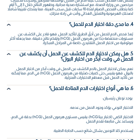
يشمل هذا الفحص سحب عينة الدم من المنزل بواسطة ممرضين وشركاء مختبرات
مرخصين من وزارة الصحة، مع استشارة صحية مجانية، وظهور النتائج خلال 3 إلى 5 أيام.
كما يتطلب الفحص الصيام لمدة 10 ساعات قبل سحب العينة، مما يمنحكِ تقييماً شاملاً
لصحتكِ الهرمونية والتمثيل الغذائي وأنتِ في راحة منزلكِ.
4. ما مدى دقة اختبار الدم للحمل؟
يُعدّ فحص الدم للحمل من أدقّ الطرق لتأكيد الحمل. فهو قادر على الكشف عن
مستويات منخفضة جدًا من هرمون الحمل (hCG) ويُقدّم نتائج دقيقة، مما يجعله أكثر
موثوقية من اختبار الحمل التقليدي، خاصةً في المراحل المبكرة.
5. هل يمكن لاختبار الدم للكشف عن الحمل أن يكشف عن
الحمل في وقت أبكر من اختبار البول؟
نعم، يمكن لاختبار الحمل بالدم الكشف عن الحمل في وقت أبكر من اختبار الحمل
بالبول. فهو يقيس حتى كميات ضئيلة من هرمون الحمل (hCG) في الدم، مما يُمكّنه
من تأكيد الحمل قبل معظم الاختبارات المنزلية.
6. ما هي أنواع اختبارات الدم المتاحة للحمل؟
يوجد نوعان رئيسيان:
الاختبار النوعي: يؤكد وجود الحمل من عدمه.
الاختبار الكمي (اختبار بيتا hCG): يقيس مستوى هرمون الحمل (hCG) بدقة في الدم،
ويساعد على متابعة تقدم الحمل.
يُستخدم كلا النوعين بشكل شائع حسب الحاجة الطبية.