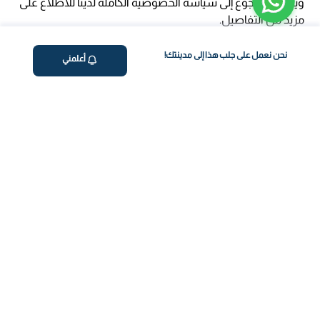
ويمكنك الرجوع إلى سياسة الخصوصية الكاملة لدينا للاطلاع على
مزيد من التفاصيل.
نحن نعمل على جلب هذا إلى مدينتك!
أعلمني
ڤاليو
من نحن
برنامج فقدان الوزن
المساعدة والدعم
اختبار معملي في المنزل
support@feelvaleo.com
بالتنقيط الرابع
Call +966112054560
المكملات الغذائية
سياسة الخصوصية
اختبار عدم تحمل الطعام
الشروط والأحكام
استشارة الطبيب
View LLM
ويغوفي
خزنة الثقة
دفع آمن
كن على تواصل