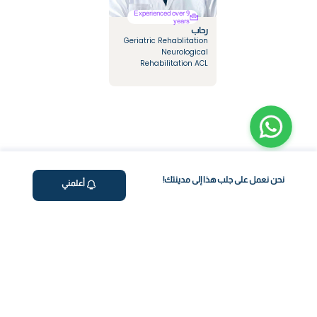
Experienced over 9
years
رحاب
Geriatric Rehablitation
Neurological
Rehabilitation ACL
Rehabilitation Multiple
sclerosis Rehabilitation
Orthopedic Diseases
نحن نعمل على جلب هذا إلى مدينتك!
أعلمني
ڤاليو
من نحن
برنامج فقدان الوزن
المساعدة والدعم
اختبار معملي في المنزل
support@feelvaleo.com
بالتنقيط الرابع
Call +966112054560