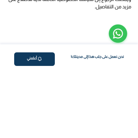
مزيد من التفاصيل.
نحن نعمل على جلب هذا إلى مدينتك!
أعلمني
ڤاليو
من نحن
برنامج فقدان الوزن
المساعدة والدعم
اختبار معملي في المنزل
support@feelvaleo.com
بالتنقيط الرابع
Call +966112054560
المكملات الغذائية
سياسة الخصوصية
اختبار عدم تحمل الطعام
الشروط والأحكام
استشارة الطبيب
View LLM