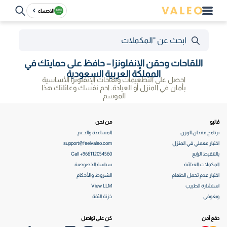
الاحساء
اللقاحات وحقن الإنفلونزا – حافظ على حمايتك في
المملكة العربية السعودية
احصل على التطعيمات ولقاحات الإنفلونزا الأساسية
بأمان في المنزل أو العيادة. احمِ نفسك وعائلتك هذا
الموسم.
ڤاليو
من نحن
برنامج فقدان الوزن
المساعدة والدعم
اختبار معملي في المنزل
support@feelvaleo.com
بالتنقيط الرابع
Call +966112054560
المكملات الغذائية
سياسة الخصوصية
اختبار عدم تحمل الطعام
الشروط والأحكام
استشارة الطبيب
View LLM
ويغوفي
خزنة الثقة
دفع آمن
كن على تواصل