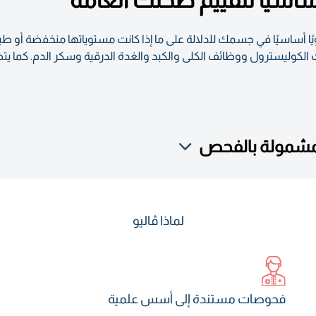
ص معلومات حول 35 مؤشرًا حيويًا أساسيًا في جسمك للدلالة على ما إذا كانت مستوياتها
كوليسترول ووظائف الكلى والكبد والغدة الدرقية وسكر الدم. كما يت
لمشمولة بالفحص
لماذا ڤاليو
فحوصات مستندة إلى أسس علمية