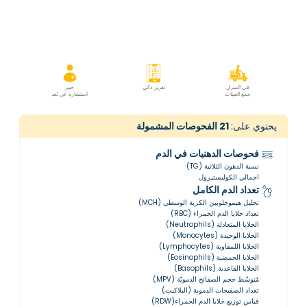
في المنزل
تقرير ذكي
خبير
جمع العينات
استشارة عن بُعد
يحتوي على:
21
الفحوصات المشمولة
فحوصات الدهنيات في الدم
نسبة الدهون الثلاثية (TG)
اجمالي الكوليستيرول
تعداد الدم الكامل
تحليل هيموجلوبين الكرية الوسطي (MCH)
تعداد خلايا الدم الحمراء (RBC)
الخلايا المتعادلة (Neutrophils)
الخلايا الوحيدة (Monocytes)
الخلايا اللمفاوية (Lymphocytes)
الخلايا الحمضية (Eosinophils)
الخلايا القاعدية (Basophils)
مُتوسّط ​​حجم الصفائح الدمويّة (MPV)
تعداد الصفيحات الدموية (البلاكيت)
قياس توزيع خلايا الدم الحمراء(RDW)