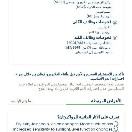
تركيز الهيموجلوبين الكريوي الوسطي (MCHC)
متوسط حجم الكريات(MCV)
الهيموجلوبين
الهيماتوكريت(HCT)
فحوصات وظائف الكلى
الكرياتينين
نتروجين يوريا الدم
فحوصات وظائف الكبد
ناقلة أمين الأسبارتات (SGOT/AST)
إنزيم ناقلة أمين الألانين (ALT/SGPT)
نسبة الألبومين إلى الجلوبيولين
تأكد من الاستخدام الصحيح والآمن قبل وأثناء العلاج برواكوتان من خلال إجراء
اختبارات الدم الأساسية.
فحص الدم المخصص لتوفير راحة البال لمستخدمي الرواكيوتان لعلاج حب
الشباب من خلال اختبارات الدم اللازمة قبل وأثناء وبعد العلاج.
الأعراض المرتبطة
ما يتم قياسه
تعرف على الآثار الجانبية للرواكيوتان؟
Dry skin, Joint pain, Vision changes, Mood fluctuations
Increased sensitivity to sunlight, Liver function changes,