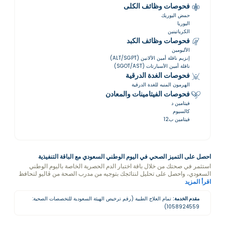
فحوصات وظائف الكلى
حمض اليوريك
اليوريا
الكرياتينين
فحوصات وظائف الكبد
الألبومين
إنزيم ناقلة أمين الألانين (ALT/SGPT)
ناقلة أمين الأسبارتات (SGOT/AST)
فحوصات الغدة الدرقية
الهرمون المنبه للغدة الدرقية
فحوصات الفيتامينات والمعادن
فيتامين د
كالسيوم
فيتامين ب12
احصل على التميز الصحي في اليوم الوطني السعودي مع الباقة التنفيذية
استثمر في صحتك من خلال باقة اختبار الدم الحصرية الخاصة باليوم الوطني
السعودي، واحصل على تحليل لنتائجك بتوجيه من مدرب الصحة من ڤاليو لتحافظ
على تمام صحتك.
اقرأ المزيد
مقدم الخدمة:
تمام العلاج الطبية (رقم ترخيص الهيئة السعودية للتخصصات الصحية:
1058924559)