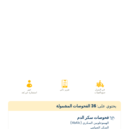
في المنزل
تقرير ذكي
خبير
جمع العينات
استشارة عن بُعد
يحتوي على:
36
الفحوصات المشمولة
فحوصات سكر الدم
الهيموجلوبين السكري (HbA1c)
السكر الصيامي