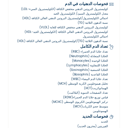
فحوصات الدهنيات في الدم
كوليستيرول البروتين الدهني منخفض الكثافة (الكوليستيرول السيء-LDL)
معدل الكوليسترول السيئ/ الكوليسترول الجيد
اجمالي الكوليستيرول/كوليستيرول البروتين الدهني العالي الكثافة (HDL)
نسبة الدهون الثلاثية (TG)
كوليسترول البروتين الدهني منخفض الكثافة للغاية (VLDL)
كوليستيرول البروتين الدهني العالي الكثافة (الكوليستيرول الجيد-HDL)
اجمالي الكوليستيرول
نسبة الدهون الثلاثية (TG)/كوليستيرول البروتين الدهني العالي الكثافة (HDL)
تعداد الدم الكامل
تعداد خلايا الدم الحمراء (RBC)
الخلايا المتعادلة (Neutrophils)
الخلايا الوحيدة (Monocytes)
الخلايا اللمفاوية (Lymphocytes)
الخلايا الحمضية (Eosinophils)
الخلايا القاعدية (Basophils)
تعداد خلايا الدم البيضاء (WBC)
تحليل هيموجلوبين الكرية الوسطي (MCH)
الهيماتوكريت(HCT)
تعداد الصفيحات الدموية (البلاكيت)
قياس توزيع خلايا الدم الحمراء(RDW)
تركيز الهيموجلوبين الكريوي الوسطي (MCHC)
متوسط حجم الكريات(MCV)
الهيموجلوبين
فحوصات الحديد
الحديد
الفيريتين (مخزون الحديد)