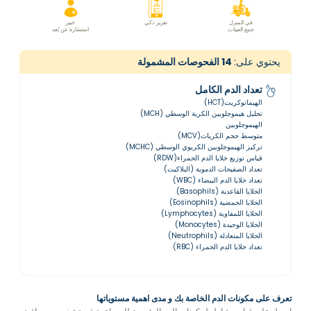
في المنزل
تقرير ذكي
خبير
جمع العينات
استشارة عن بُعد
يحتوي على:
14
الفحوصات المشمولة
تعداد الدم الكامل
الهيماتوكريت(HCT)
تحليل هيموجلوبين الكرية الوسطي (MCH)
الهيموجلوبين
متوسط حجم الكريات(MCV)
تركيز الهيموجلوبين الكريوي الوسطي (MCHC)
قياس توزيع خلايا الدم الحمراء(RDW)
تعداد الصفيحات الدموية (البلاكيت)
تعداد خلايا الدم البيضاء (WBC)
الخلايا القاعدية (Basophils)
الخلايا الحمضية (Eosinophils)
الخلايا اللمفاوية (Lymphocytes)
الخلايا الوحيدة (Monocytes)
الخلايا المتعادلة (Neutrophils)
تعداد خلايا الدم الحمراء (RBC)
تعرف على مكونات الدم الخاصة بك و مدى اهمية مستوياتها