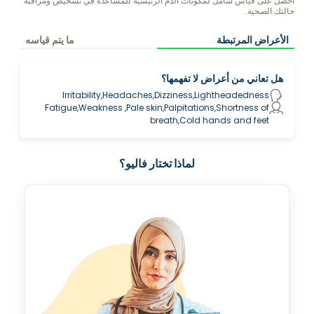
احصل على قياس شامل لمكونات الدم الرئيسية للمساعدة في تشخيص ومراقبة
حالتك الصحية.
الأعراض المرتبطة
ما يتم قياسه
هل تعاني من أعراض لا تفهمها؟
Irritability,Headaches,Dizziness,Lightheadedness
Fatigue,Weakness ,Pale skin,Palpitations,Shortness of
breath,Cold hands and feet
لماذا تختار فاليو؟