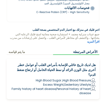
معدل الكوليسترول السيئ/ الكوليسترول الجيد
فحوصات الالتهابات
C-Reactive Protein (CRP) - High Sensitivity
احمِ قلبك في منزلك مع اختبار الدم المتخصص بصحة القلب
جمع عينات منزلية معتمد + استشارة صحية مجانية امنح قلبك الرعاية التي
يحتاجها ، واكتشف أي مخاطر لأمراض القلب ، واحصل على إرشادات من مدرب
الصحة في فاليو حول كيفية حماية قلبك من خلال النظام الغذائي ونمط الحياة.
اقرأ المزيد
الأعراض المرتبطة
ما يتم قياسه
هل لديك تاريخ عائلي للإصابة بأمراض القلب أو عوامل خطر
أخرى مثل الوزن الزائد أو نمط الحياة الخامل أو ارتفاع ضغط
الدم؟
High Blood Sugar ,High Blood Pressure
Excess Weight,Sedentary Lifestyle
Family history of heart disease,Personal history of heart
disease