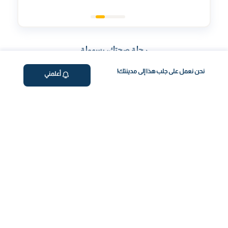
رحلة صحتك، بسهولة
نحن نعمل على جلب هذا إلى مدينتك!
أعلمني
احجز فحص الدم عبر الإنترنت
اختر الفحص وحدد الموعد بسهولة بضغطة زر.
جمع العينات من المنزل
نأتي إليك! جمع احترافي ومريح من منزلك.
توليد التقرير
احصل على تقارير شاملة وفي الوقت المناسب
احصل على نقاط طول العمر
فهم أعمق لصحتك من خلال رؤى خاصة بطول العمر.
استشارة عن بعد مع خبير
توجيه صحيح لاتخاذ خطوات مدروسة لتحسين صحتك.