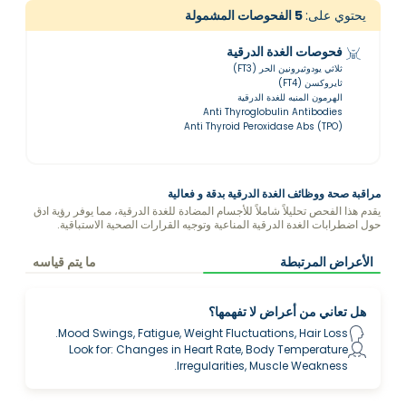
يحتوي على:
5
الفحوصات المشمولة
فحوصات الغدة الدرقية
ثلاثي يودوثيرونين الحر (FT3)
ثايروكسن (FT4)
الهرمون المنبه للغدة الدرقية
Anti Thyroglobulin Antibodies
Anti Thyroid Peroxidase Abs (TPO)
مراقبة صحة ووظائف الغدة الدرقية بدقة و فعالية
يقدم هذا الفحص تحليلاً شاملاً للأجسام المضادة للغدة الدرقية، مما يوفر رؤية ادق
حول اضطرابات الغدة الدرقية المناعية وتوجيه القرارات الصحية الاستباقية.
الأعراض المرتبطة
ما يتم قياسه
هل تعاني من أعراض لا تفهمها؟
Mood Swings, Fatigue, Weight Fluctuations, Hair Loss.
Look for: Changes in Heart Rate, Body Temperature
Irregularities, Muscle Weakness.