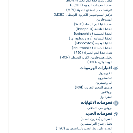
قياس توزيع خلايا الدم الحمراء(RDW)
تعداد الصفيحات الدموية (البلاكيت)
مُتوسّط ​​حجم الصفائح الدمويّة (MPV)
تركيز الهيموجلوبين الكريوي الوسطي (MCHC)
الهيموجلوبين
تعداد خلايا الدم البيضاء (WBC)
الخلايا القاعدية (Basophils)
الخلايا الحمضية (Eosinophils)
الخلايا اللمفاوية (Lymphocytes)
الخلايا الوحيدة (Monocytes)
الخلايا المتعادلة (Neutrophils)
تعداد خلايا الدم الحمراء (RBC)
تحليل هيموجلوبين الكرية الوسطي (MCH)
الهيماتوكريت(HCT)
اختبارات الهرمونات
الكورتيزول
تستستيرون
البروجسترون
هرمون المحفز للجريب (FSH)
برولاكتين
استراديول
فحوصات الالتهابات
بروتين سي التفاعلي
فحوصات الحديد
الفيريتين (مخزون الحديد)
تحليل إشباع الترانسفيرين
القدرة على ربط الحديد بالترانسفيرين (TIBC)