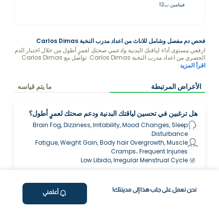
فيتامين ب12
فحص دم مفصل وشامل للاناث من اعداد مدرب النخبة Carlos Dimas
ارفعي مستوى أداء لياقتكِ البدنية وادعمي صحتكِ لعمرٍ أطول من خلال اختبار الدم
الحصري من اعداد مدرب النخبة Carlos Dimas. تواصل مع Carlos Dimas
للحصول على نمط حياة أفضل وتوصيات غذائية حول كيفية تحسين مستوياتك.
اقرأ المزيد
Disclaimer: By purchasing this package, you consent to Carlos
Dimas viewing and analyzing your blood test results.
الأعراض المرتبطة
ما يتم قياسه
هل ترغبين في تحسين لياقتك البدنية ودعم صحتك لعمرٍ أطول؟
Brain Fog, Dizziness, Irritability, Mood Changes, Sleep
Disturbance.
Fatigue, Weight Gain, Body hair Overgrowth, Muscle
Cramps، Frequent Injuries
Low Libido, Irregular Menstrual Cycle
لماذا تختار فاليو؟
نحن نعمل على جلب هذا إلى مدينتك!
أعلمني