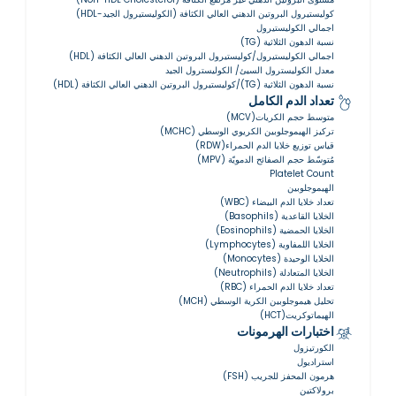
كوليستيرول البروتين الدهني العالي الكثافة (الكوليستيرول الجيد-HDL)
اجمالي الكوليستيرول
نسبة الدهون الثلاثية (TG)
اجمالي الكوليستيرول/كوليستيرول البروتين الدهني العالي الكثافة (HDL)
معدل الكوليسترول السيئ/ الكوليسترول الجيد
نسبة الدهون الثلاثية (TG)/كوليستيرول البروتين الدهني العالي الكثافة (HDL)
تعداد الدم الكامل
متوسط حجم الكريات(MCV)
تركيز الهيموجلوبين الكريوي الوسطي (MCHC)
قياس توزيع خلايا الدم الحمراء(RDW)
مُتوسّط ​​حجم الصفائح الدمويّة (MPV)
Platelet Count
الهيموجلوبين
تعداد خلايا الدم البيضاء (WBC)
الخلايا القاعدية (Basophils)
الخلايا الحمضية (Eosinophils)
الخلايا اللمفاوية (Lymphocytes)
الخلايا الوحيدة (Monocytes)
الخلايا المتعادلة (Neutrophils)
تعداد خلايا الدم الحمراء (RBC)
تحليل هيموجلوبين الكرية الوسطي (MCH)
الهيماتوكريت(HCT)
اختبارات الهرمونات
الكورتيزول
استراديول
هرمون المحفز للجريب (FSH)
برولاكتين