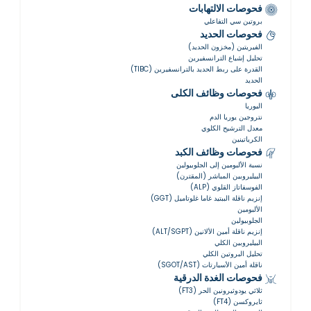
فحوصات الالتهابات
بروتين سي التفاعلي
فحوصات الحديد
الفيريتين (مخزون الحديد)
تحليل إشباع الترانسفيرين
القدرة على ربط الحديد بالترانسفيرين (TIBC)
الحديد
فحوصات وظائف الكلى
اليوريا
نتروجين يوريا الدم
معدل الترشيح الكلوي
الكرياتينين
فحوصات وظائف الكبد
نسبة الألبومين إلى الجلوبيولين
البيليروبين المباشر (المقترن)
الفوسفاتاز القلوي (ALP)
إنزيم ناقلة الببتيد غاما غلوتاميل (GGT)
الألبومين
الجلوبيولين
إنزيم ناقلة أمين الألانين (ALT/SGPT)
البيليروبين الكلي
تحليل البروتين الكلي
ناقلة أمين الأسبارتات (SGOT/AST)
فحوصات الغدة الدرقية
ثلاثي يودوثيرونين الحر (FT3)
ثايروكسن (FT4)