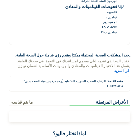
الهرمون المنبه للغدة الدرقية
فحوصات الفيتامينات والمعادن
كالسيوم
فيتامين د
المغنيسيوم
Folic Acid
فيتامين ب12
يحدد المشكلات الصحية المحتملة مبكرًا ويقدم رؤى شاملة حول الصحة العامة.
اختبار الدم الذي تقدمه ليلى مصمم لمساعدتك في التعمق في صحتك العامة.
يشمل هذا الاختبار الفيتامينات والمعادن والهرمونات الأساسية لضمان توازن
الجسم بشكل جيد.
اقرأ المزيد
مقدم الخدمة:
الرعاية الصحية المنزلية التكاملية (رقم ترخيص هيئة الصحة بدبي:
9025464)
الأعراض المرتبطة
ما يتم قياسه
لماذا تختار فاليو؟